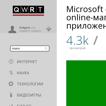
Microsof
иниться
online-м
приложе
ользователь
Войдите
или
создайте профиль
4.3k
/
просмотров
ИНТЕРНЕТ
НАУКА
ТЕХНОЛОГИИ
ВИДЕОИГРЫ