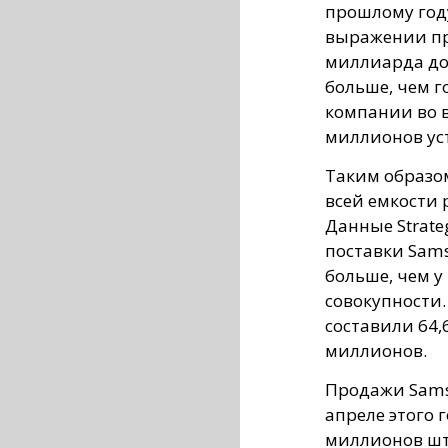
прошлому году
выражении пр
миллиарда до
больше, чем г
компании во в
миллионов ус
Таким образом
всей емкости 
Данные Strateg
поставки Sam
больше, чем у 
совокупности
составили 64,
миллионов.
Продажи Samsu
апреле этого 
миллионов шту