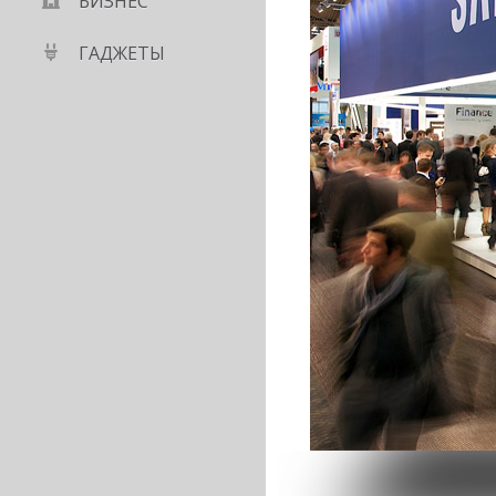
БИЗНЕС
ГАДЖЕТЫ
нноватора» занял
е бизнес-мыслителей