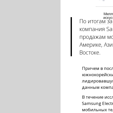
Милл
искус
По итогам з
компания Sam
продажам мо
Америке, Ази
Востоке.
Причем в пос
южнокорейски
лидировавшую 
данным компан
В течение ис
Samsung Elect
мобильных тел