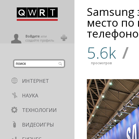
Samsung 
иниться
место по
телефоно
ользователь
Войдите
или
создайте профиль
5.6k
/
просмотров
ИНТЕРНЕТ
НАУКА
ТЕХНОЛОГИИ
ВИДЕОИГРЫ