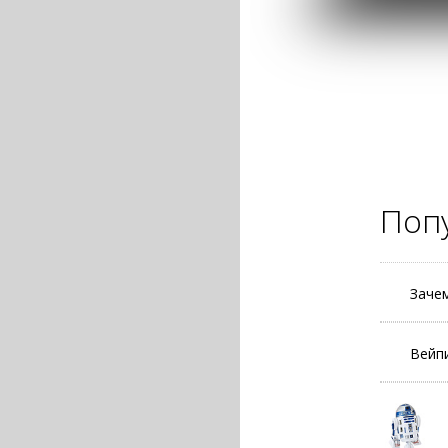
Поп
Заче
Вейп