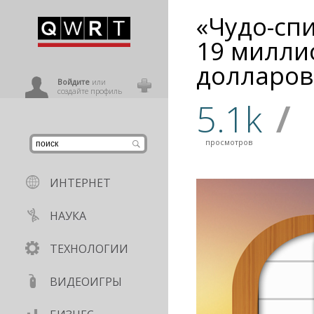
«Чудо-сп
иниться
19 милли
долларов
ользователь
Войдите
или
создайте профиль
5.1k
/
просмотров
ИНТЕРНЕТ
НАУКА
ТЕХНОЛОГИИ
ВИДЕОИГРЫ