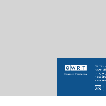
qwrt.ru
научной
тенденц
Партнер Рамблера
и изобр
и нашим 
i
п