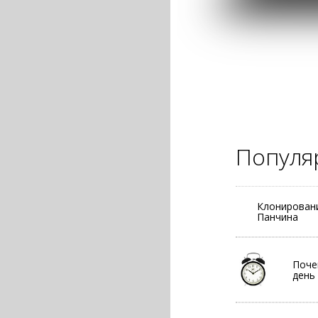
Популя
Клонировани
Панчина
Поче
день