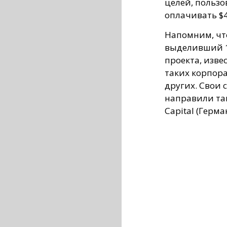
целей, польз
оплачивать $4
Напомним, что
выделивший 1
проекта, изве
таких корпорац
других. Свои 
направили так
Capital (Герм