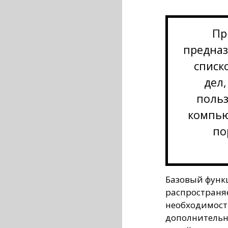
Пр
предназ
списк
дел,
поль
компью
по
Базовый функ
распространяе
необходимост
дополнитель