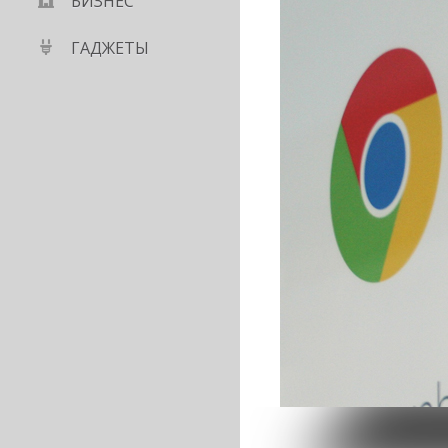
БИЗНЕС
ГАДЖЕТЫ
итит россиян от sms-