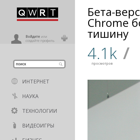
Бета-верс
иниться
Chrome б
тишину
ользователь
Войдите
или
создайте профиль
4.1k
/
просмотров
ИНТЕРНЕТ
НАУКА
ТЕХНОЛОГИИ
ВИДЕОИГРЫ