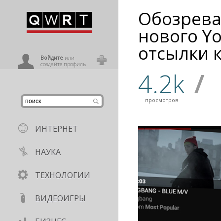
Обозрева
иниться
нового Y
отсылки 
ользователь
Войдите
или
создайте профиль
4.2k
/
просмотров
ИНТЕРНЕТ
НАУКА
ТЕХНОЛОГИИ
ВИДЕОИГРЫ