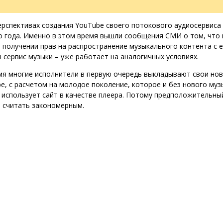
ерспективах создания YouTube своего потокового аудиосервиса
о года. Именно в этом время вышли сообщения СМИ о том, что 
 получении прав на распространение музыкального контента с е
ин сервис музыки – уже работает на аналогичных условиях.
мя многие исполнители в первую очередь выкладывают свои но
e, с расчетом на молодое поколение, которое и без нового му
 использует сайт в качестве плеера. Потому предположительны
 считать закономерным.