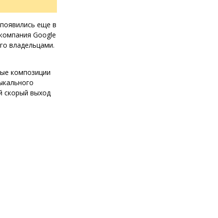
 появились еще в
компания Google
го владельцами.
вые композиции
зыкального
й скорый выход