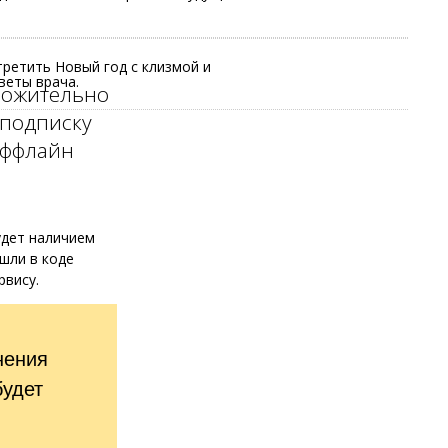
третить Новый год с клизмой и
веты врача.
ложительно
 подписку
оффлайн
удет наличием
шли в коде
рвису.
нения
будет