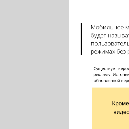
Мобильное м
будет называ
пользовател
режимах без 
Существует вероя
рекламы. Источни
обновленной верс
Кроме
видео