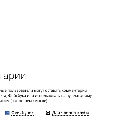
тарии
ые пользователи могут оставить комментарий
акта, Фейсбука или использовать нашу платформу.
мним (в хорошем смысле)
Фейсбучек
Для членов клуба