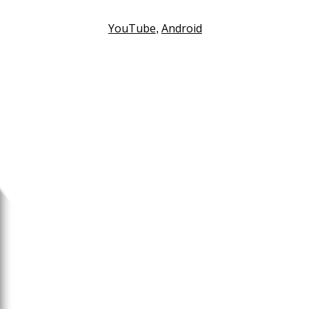
YouTube
Android
,
Гаджеты
Sony запатентовала «пар
навигатор»