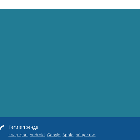
Теги в тренде
,
,
,
,
,
смартфон
Android
Google
Apple
общество