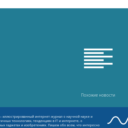

Похожие новости
 — иллюстрированный интернет-журнал о научной науке и
ичных технологиях, тенденциях в IT и интернете, о
ых гаджетах и изобретениях. Пишем обо всем, что интересно