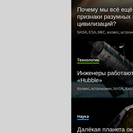
Почему мы всё ещё
признаки разумных
цивилизаций?
NASA
,
ESA
,
МКС
,
космос
,
астрон
Технологии
Инженеры работают
«Hubble»
Космос
,
астрономия
,
NASA
,
Хаб
Наука
Далёкая планета ок