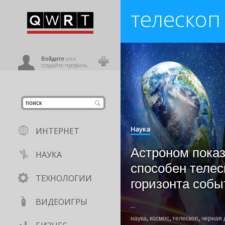
телескоп
иниться
ользователь
Войдите
или
создайте профиль
Наука
ИНТЕРНЕТ
Астроном показ
НАУКА
способен телес
ТЕХНОЛОГИИ
горизонта собы
ВИДЕОИГРЫ
...
наука
,
космос
,
телескоп
,
черная