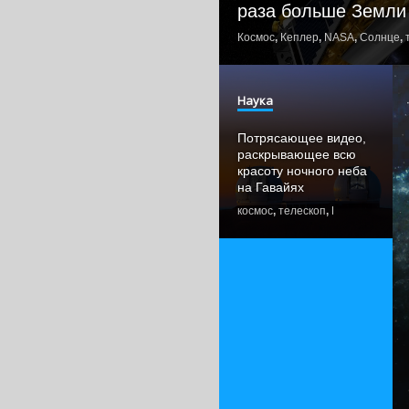
раза больше Земли
Космос
,
Кеплер
,
NASA
,
Солнце
,
Наука
Потрясающее видео,
раскрывающее всю
красоту ночного неба
на Гавайях
космос
,
телескоп
,
Гавайи