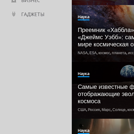
БИЗНЕС
ГАДЖЕТЫ
Наука
Преемник «Хаббла» 
«Джеймс Уэбб»: са
мире космическая 
NASA
,
ESA
,
космос
,
планета
,
ис
Наука
Самые известные ф
отображающие эво
космоса
США
,
Россия
,
Марс
,
Солнце
,
кос
Наука