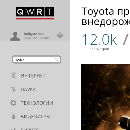
Toyota п
иниться
внедорож
12.0k
/
ользователь
Войдите
или
создайте профиль
просмотров
ИНТЕРНЕТ
НАУКА
ТЕХНОЛОГИИ
ВИДЕОИГРЫ