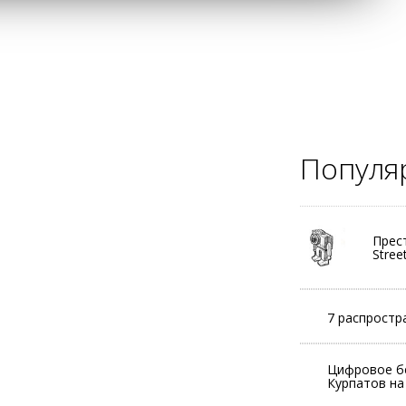
Популя
Прес
Stree
7 распростр
Цифровое б
Курпатов н