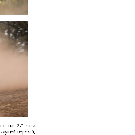
остью 271 л.с. и
дыдущей версией,