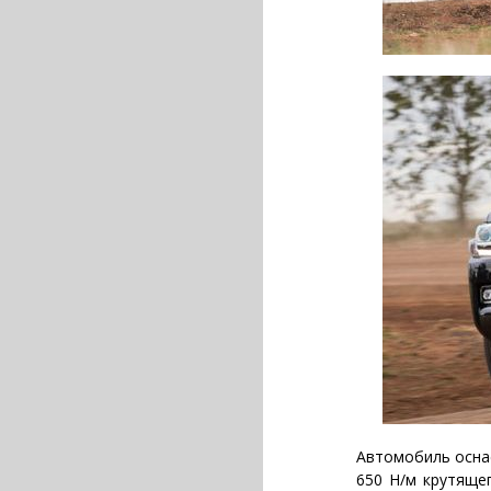
Автомобиль осна
650 Н/м крутяще