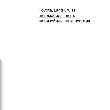
Toyota
Land Cruiser
,
,
автомобиль
авто
,
,
автомобили
путешествия
,
Наука
О чем спросить на перво