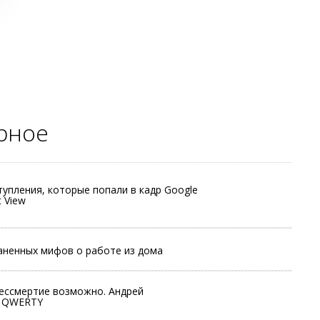
рное
тупления, которые попали в кадр Google
t View
аненных мифов о работе из дома
ессмертие возможно. Андрей
а QWERTY