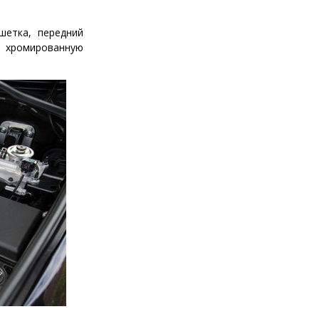
шетка, передний
л хромированную