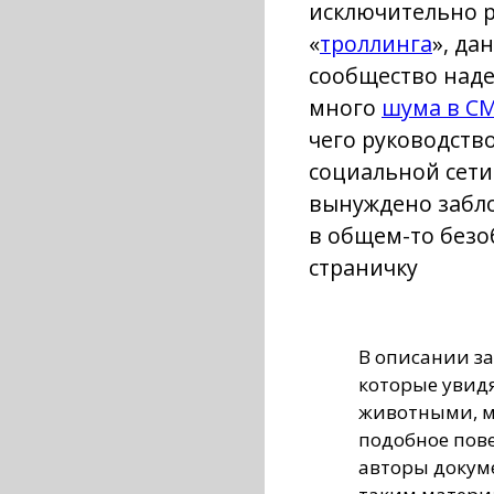
исключительно 
«
троллинга
», да
сообщество над
много
шума в С
чего руководств
социальной сети
вынуждено забл
в общем-то без
страничку
В описании за
которые увид
животными, м
подобное пов
авторы докум