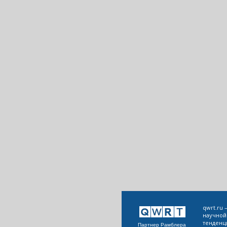
qwrt.ru
научной
тенденц
Партнер Рамблера