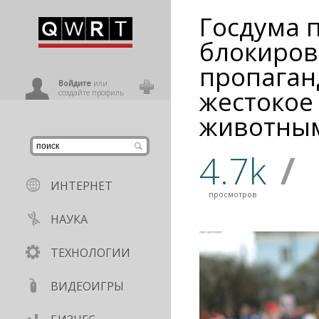
Госдума 
иниться
блокиров
пропага
ользователь
Войдите
или
жестокое
создайте профиль
животны
4.7k
/
ИНТЕРНЕТ
просмотров
НАУКА
ТЕХНОЛОГИИ
ВИДЕОИГРЫ