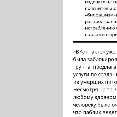
издевательств
пояснительно
«биофашизм»).
распространя
истреблению 
парламентари
«ВКонтакте» уже
была заблокиро
группа, предлаг
услуги по созда
из умерших пит
Несмотря на то, 
любому здраво
человеку было о
что паблик ведет