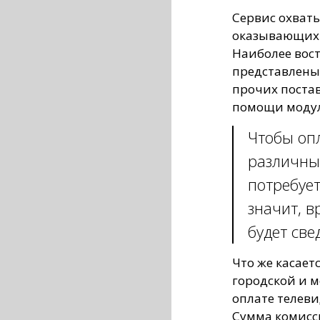
Сервис охват
оказывающих 
Наиболее вос
представлены 
прочих поста
помощи модул
Чтобы опл
различные
потребует
значит, в
будет све
Что же касает
городской и 
оплате телеви
Сумма комисс