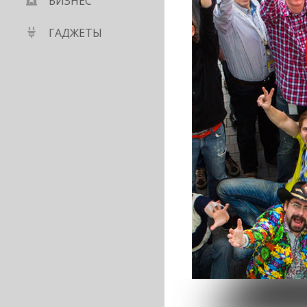
БИЗНЕС
ГАДЖЕТЫ
мечтающий покорить
 на «We the People»