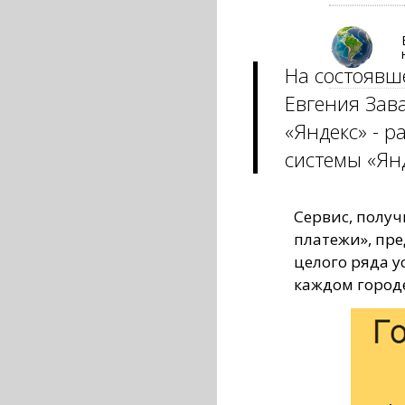
На состоявш
Евгения Зав
«Яндекс» - р
системы «Ян
Сервис, полу
платежи», пр
целого ряда у
каждом город