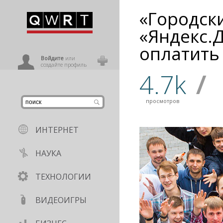
«Городск
иниться
«Яндекс.
оплатить
ользователь
Войдите
или
создайте профиль
4.7k
/
просмотров
ИНТЕРНЕТ
НАУКА
ТЕХНОЛОГИИ
ВИДЕОИГРЫ