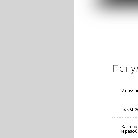
Попу
7 научн
Как спр
Как пок
и разо