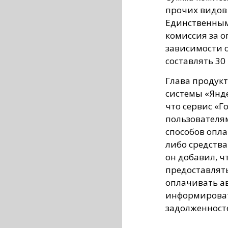
прочих видов 
Единственным
комиссия за о
зависимости 
составлять 30
Глава продук
системы «Янде
что сервис «Г
пользователя
способов опла
либо средства
он добавил, чт
предоставлят
оплачивать а
информироват
задолженност