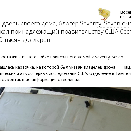
Восе
взгля
 дверь своего дома, блогер Seventy_Seven оч
ежал принадлежащий правительству США бес
0 тысяч долларов.
доставки UPS по ошибке привезла его домой к Seventy_Seven.
ашлась карточка, на которой был указан владелец дрона — На
ических и атмосферных исследований США, отделение в Тампе (
ась контактная информация отделения.