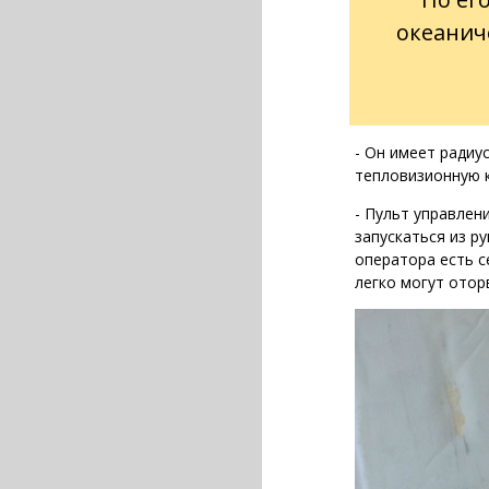
океанич
- Он имеет радиу
тепловизионную к
- Пульт управлен
запускаться из р
оператора есть с
легко могут отор