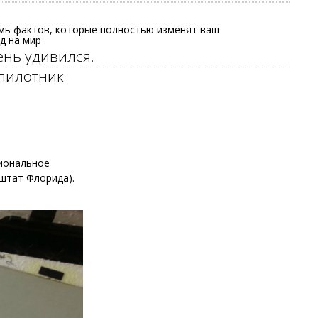
мь фактов, которые полностью изменят ваш
д на мир
ень удивился.
пилотник
циональное
штат Флорида).