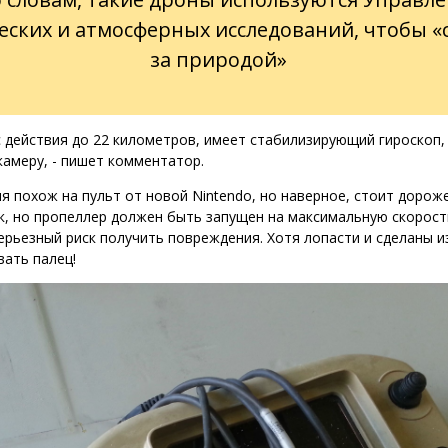
еских и атмосферных исследований, чтобы «
за природой»
с действия до 22 километров, имеет стабилизирующий гироскоп,
амеру, - пишет комментатор.
ия похож на пульт от новой Nintendo, но наверное, стоит дорож
ук, но пропеллер должен быть запущен на максимальную скорост
ерьезный риск получить повреждения. Хотя лопасти и сделаны из
вать палец!