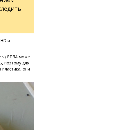
следить
 HD и
е :-) БПЛА может
ь, поэтому для
 пластика, они