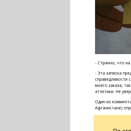
- Странно, что на
- Эта записка пр
справедливости с
моего заказа, та
атлетики. Не уве
Один из коммента
Афганистане) опр
По ег