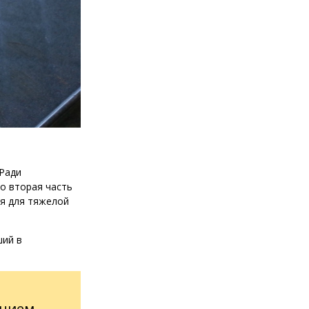
 Ради
то вторая часть
ья для тяжелой
ший в
ением