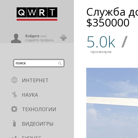
Служба д
иниться
$350000
5.0k
/
ользователь
Войдите
или
создайте профиль
просмотров
ИНТЕРНЕТ
НАУКА
ТЕХНОЛОГИИ
ВИДЕОИГРЫ