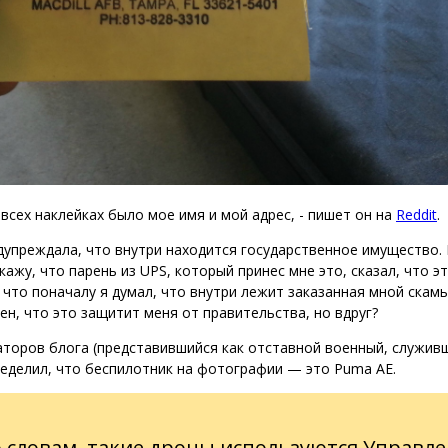
 всех наклейках было мое имя и мой адрес, - пишет он на
Reddit
.
едупреждала, что внутри находится государственное имущество.
кажу, что парень из UPS, который принес мне это, сказал, что э
к что поначалу я думал, что внутри лежит заказанная мной скам
рен, что это защитит меня от правительства, но вдруг?
торов блога (представившийся как отставной военный, служив
еделил, что беспилотник на фотографии — это Puma AE.
о словам, такие дроны используются Управл