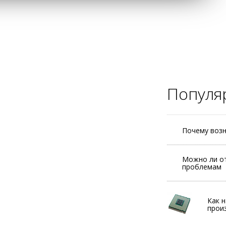
Популя
Почему возн
Можно ли от
проблемам
Как 
прои