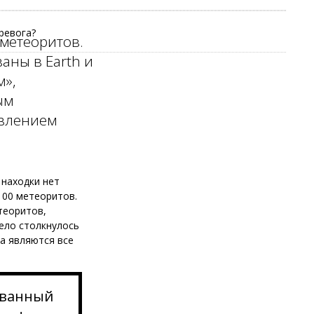
ревога?
метеоритов.
ваны в Earth и
м»,
ым
явлением
 находки нет
100 метеоритов.
теоритов,
тело столкнулось
а являются все
званный