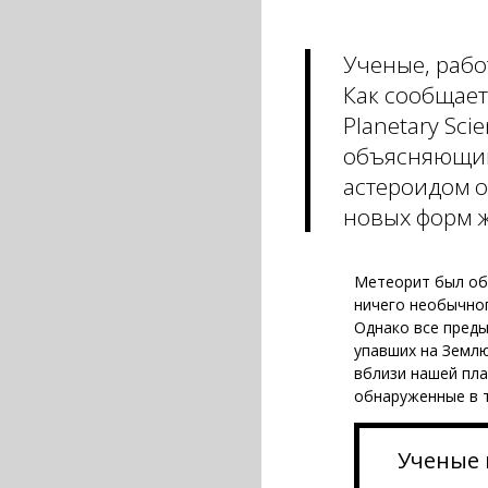
Ученые, раб
Как сообщает 
Planetary Sc
объясняющим
астероидом о
новых форм ж
Метеорит был обн
ничего необычног
Однако все преды
упавших на Землю
вблизи нашей пла
обнаруженные в 
Ученые 