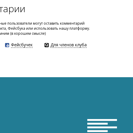
тарии
ые пользователи могут оставить комментарий
акта, Фейсбука или использовать нашу платформу.
мним (в хорошем смысле)
Фейсбучек
Для членов клуба
