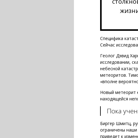
столкно
жизни
Специфика катаст
Сейчас исследова
Геолог Дэвид Хар
исследовании, ск
небесной катастр
метеоритов. Тимо
«вполне вероятно
Новый метеорит е
находящейся непо
Пока учен
Биргер Шмитц, ру
ограничены наши 
приведет к измен