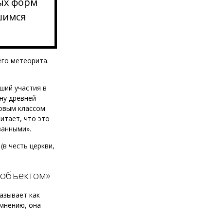
ых форм
шимся
его метеорита.
ший участия в
ну древней
новым классом
итает, что это
ванными».
(в честь церкви,
 объектом»
азывает как
 мнению, она