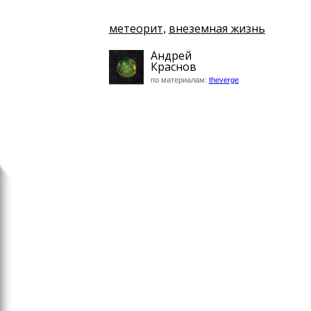
метеорит
внеземная жизнь
,
Андрей
Краснов
по материалам:
theverge
Гаджеты
Бостонские скамейки нау
заряжать телефоны
Интернет