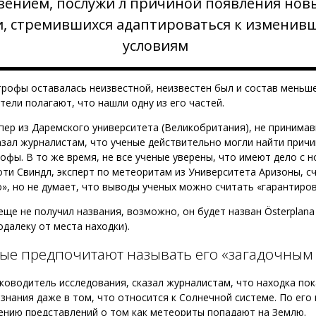
вением, послужи л причиной появления нов
, стремившихся адаптироваться к изменив
условиям
рофы оставалась неизвестной, неизвестен был и состав меньш
тели полагают, что нашли одну из его частей.
пер из Даремского университета (Великобритания), не принимав
азал журналистам, что ученые действительно могли найти причи
офы. В то же время, не все ученые уверены, что имеют дело с 
ти Свиндл, эксперт по метеоритам из Университета Аризоны, сч
», но не думает, что выводы ученых можно считать «гарантиро
ще не получил названия, возможно, он будет назван Österplana 
далеку от места находки).
ые предпочитают называть его «загадочным
ководитель исследования, сказал журналистам, что находка пок
знания даже в том, что относится к Солнечной системе. По его
ению представлений о том как метеориты попадают на Землю.