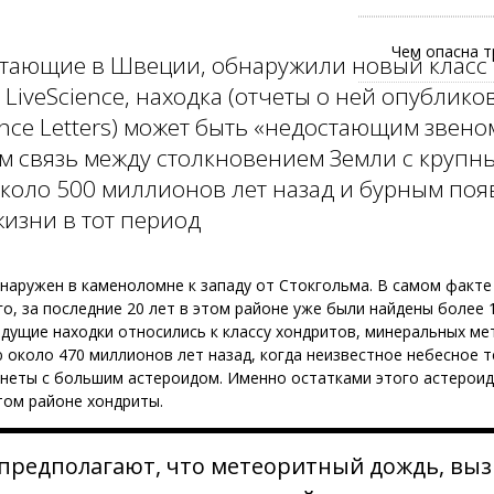
Чем опасна т
отающие в Швеции, обнаружили новый класс 
LiveScience, находка (отчеты о ней опублико
ience Letters) может быть «недостающим звено
 связь между столкновением Земли с крупн
коло 500 миллионов лет назад и бурным по
изни в тот период
аружен в каменоломне к западу от Стокгольма. В самом факте
о, за последние 20 лет в этом районе уже были найдены более 
дущие находки относились к классу хондритов, минеральных ме
 около 470 миллионов лет назад, когда неизвестное небесное 
неты с большим астероидом. Именно остатками этого астероид
том районе хондриты.
предполагают, что метеоритный дождь, вы