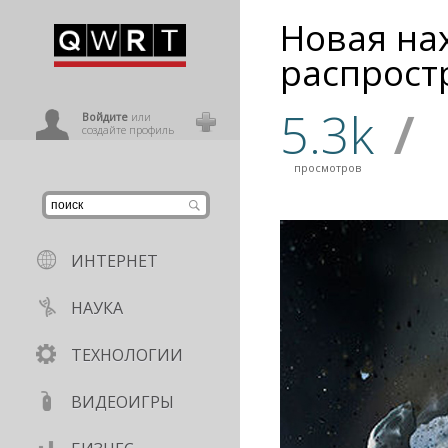
Новая на
иниться
распрост
5.3k
/
ользователь
Войдите
или
создайте профиль
просмотров
ИНТЕРНЕТ
НАУКА
ТЕХНОЛОГИИ
ВИДЕОИГРЫ