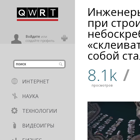
Инженер
иниться
при стро
небоскре
ользователь
Войдите
или
«склеива
создайте профиль
собой ст
8.1k
/
ИНТЕРНЕТ
просмотров
НАУКА
ТЕХНОЛОГИИ
ВИДЕОИГРЫ