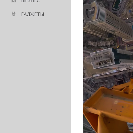
БИЗНЕС
ГАДЖЕТЫ
нили, как лучше
 пузыри