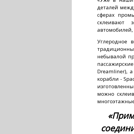
деталей межд
сферах промы
склеивают э
автомобилей,
Углеродное 
традиционн
небывалой п
пассажирск
Dreamliner),
корабли - Spa
изготовленн
можно склеив
многоэтажные
«Прим
соедини