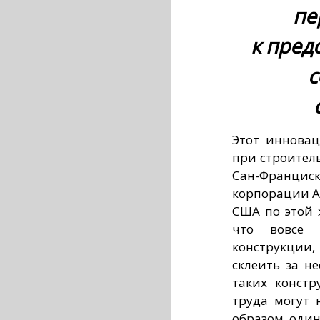
пе
к
пред
с
Этот иннова
при строитель
Сан-Франциск
корпорации A
США по этой 
что вовсе 
конструкции
склеить за н
таких констр
труда могут 
образом, оди