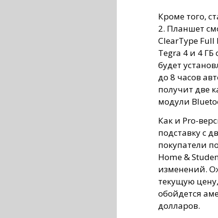
Кроме того, с
2. Планшет с
ClearType Ful
Tegra 4 и 4 Г
будет установ
до 8 часов ав
получит две к
модули Bluetoo
Как и Pro-вер
подставку с 
покупатели по
Home & Studen
изменений. Ож
текущую цену, 
обойдется аме
долларов.