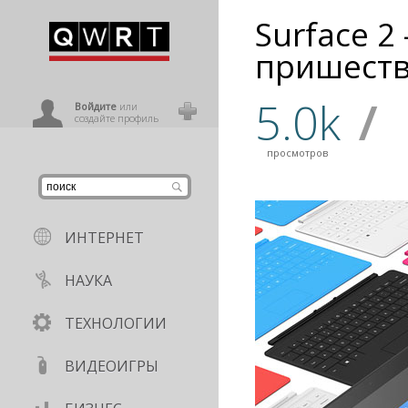
Surface 2
иниться
пришест
5.0k
/
ользователь
Войдите
или
создайте профиль
просмотров
ИНТЕРНЕТ
НАУКА
ТЕХНОЛОГИИ
ВИДЕОИГРЫ