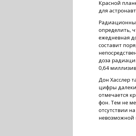
Красной план
для астронавт
Радиационный
определить, ч
ежедневная д
составит поря
непосредстве
доза радиации
0,64 миллизив
Дон Хасслер т
цифры далеки 
отмечается к
фон. Тем не м
отсутствии н
невозможной 