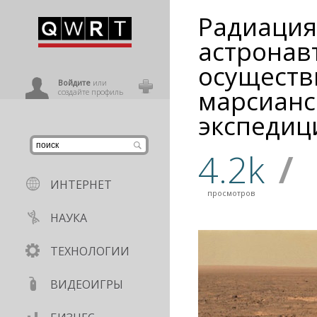
Радиация
иниться
астронав
осуществ
ользователь
Войдите
или
марсианс
создайте профиль
экспеди
4.2k
/
ИНТЕРНЕТ
просмотров
НАУКА
ТЕХНОЛОГИИ
ВИДЕОИГРЫ