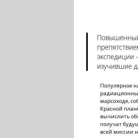
Повышенный 
препятствие
экспедиции 
изучившие д
Популярное на
радиационный
марсоходе, со
Красной плане
вычислить об
получат буду
всей миссии н