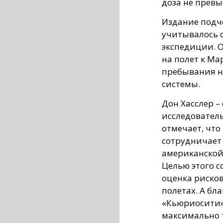
доза не превы
Издание подче
учитывалось 
экспедиции. О
на полет к Ма
пребывания н
системы.
Дон Хасслер –
исследователь
отмечает, что
сотрудничает
американской
Целью этого с
оценка риско
полетах. А б
«Кьюриосити»
максимально 