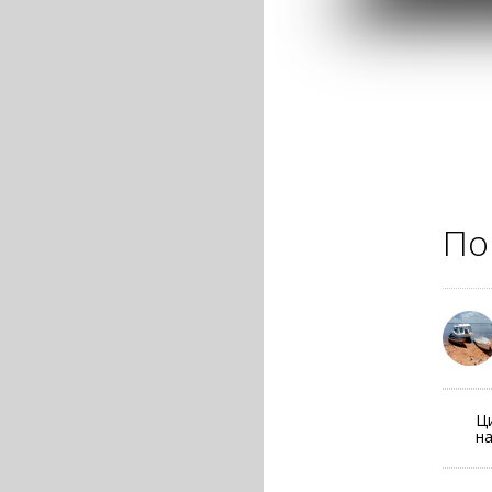
По
Ц
н