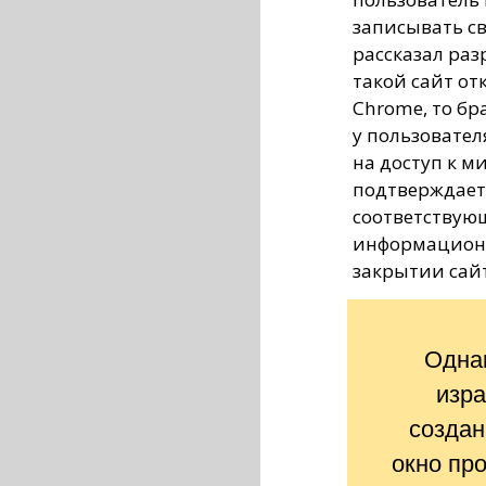
записывать св
рассказал раз
такой сайт от
Chrome, то бр
у пользовате
на доступ к ми
подтверждает 
соответствую
информационн
закрытии сайт
Однак
изра
созда
окно пр