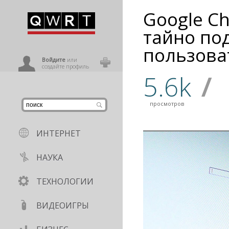
Google C
иниться
тайно по
пользова
ользователь
Войдите
или
создайте профиль
5.6k
/
просмотров
ИНТЕРНЕТ
НАУКА
ТЕХНОЛОГИИ
ВИДЕОИГРЫ