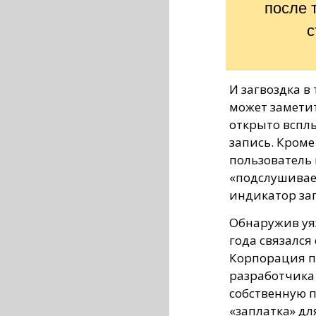
после 
с
И загвоздка в 
может заметит
открыто вспл
запись. Кроме
пользователь 
«подслушивает»
индикатор за
Обнаружив уяз
года связался 
Корпорация п
разработчика
собственную п
«заплатка» дл