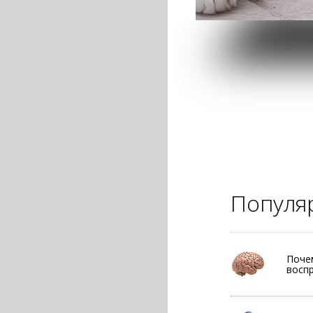
Популя
Почем
восп