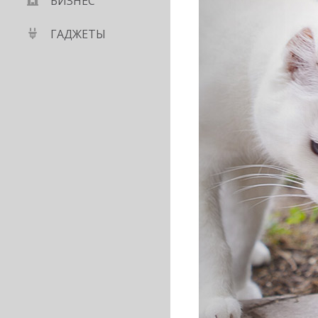
БИЗНЕС
ГАДЖЕТЫ
 блокирует
ащих слово «секс»