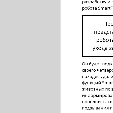
разработку и 
робота SmartF
Про
предст
робот
ухода 
Он будет подк
своего четвер
находясь дал
функций Smar
животных по з
информирован
пополнить за
подзывания пи