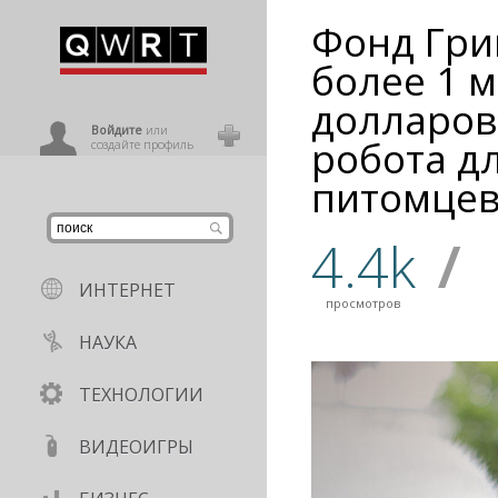
Фонд Гр
иниться
более 1 
долларов
ользователь
Войдите
или
робота д
создайте профиль
питомце
4.4k
/
ИНТЕРНЕТ
просмотров
НАУКА
ТЕХНОЛОГИИ
ВИДЕОИГРЫ