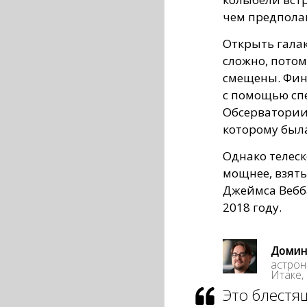
чем предпола
Открыть гала
сложно, потом
смещены. Фин
с помощью спе
Обсерватории 
которому был
Однако телес
мощнее, взять
Джеймса Вебба
2018 году.
Домин
астрон
Итаке,
Это блестя