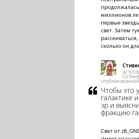
продолжалась 
миллионов лет
первые звезды
свет. Затем т
рассеиваться, 
сколько он дл
Стиве
астроф
Остине
опубликованной 
Чтобы это 
галактике 
эр и выясн
фракцию га
Свет от z8_GN
имеет красно