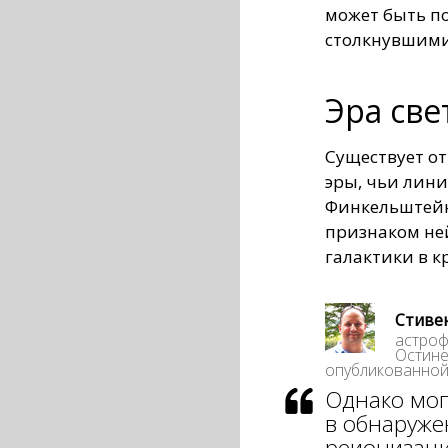
может быть п
столкнувшими
Эра све
Существует от
эры, чьи лин
Финкельштейн
признаком не
галактики в к
Стиве
астроф
Остине
опубликованной 
Однако мог
в обнаруже
реионизац