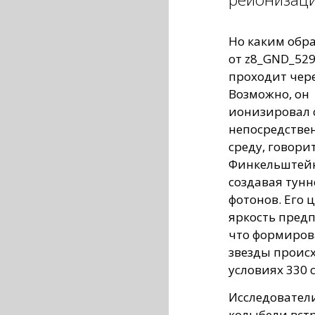
Но каким обра
от z8_GND_52
проходит чер
Возможно, он
ионизировал 
непосредстве
среду, говори
Финкельштей
создавая тунн
фотонов. Его 
яркость пред
что формиров
звезды проис
условиях 330 
Исследователи
колыбели вст