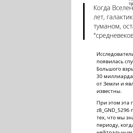
т
Когда Вселе
лет, галакти
туманом, ос
"средневеков
Исследователи
появилась спу
Большого взр
30 миллиардах
от Земли и яв
известны.
При этом эта 
z8_GND_5296 п
тех, что мы з
периоду, когд
нейтральным 