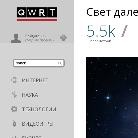
Свет дал
иниться
5.5k
/
ользователь
Войдите
или
создайте профиль
просмотров
ИНТЕРНЕТ
НАУКА
ТЕХНОЛОГИИ
ВИДЕОИГРЫ