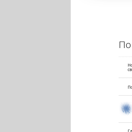
По
Н
с
П
Г