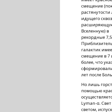
смещение (по
растянутости 
идущего скво
расширяющу
Вселенную) в
рекордные 7,5
Приблизитель
галактик имее
смещение в 7
более, что ука
сформировали
лет после Бол
Но лишь горст
помощью крас
осуществляет
Lyman-α. Свет
светом, испу