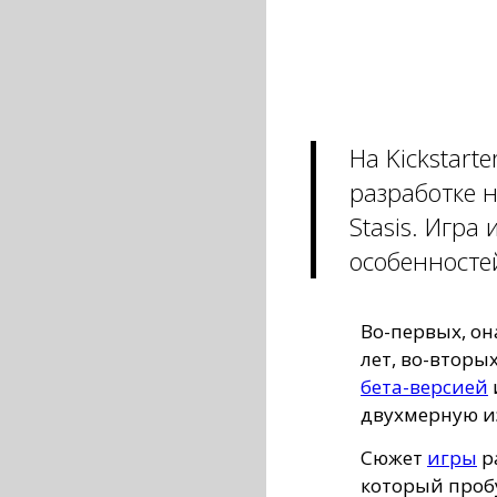
На Kickstart
разработке 
Stasis. Игра
особенносте
Во-первых, он
лет, во-вторы
бета-версией
двухмерную и
Сюжет
игры
р
который пробу