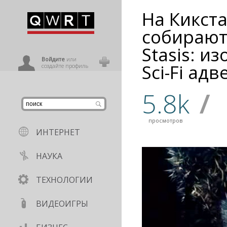
На Кикст
иниться
собирают
Stasis: и
ользователь
Войдите
или
Sci-Fi ад
создайте профиль
5.8k
/
просмотров
ИНТЕРНЕТ
НАУКА
ТЕХНОЛОГИИ
ВИДЕОИГРЫ