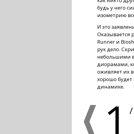
как никто дру
будь у него с
изометрию все
И это заявлен
Оказывается р
Runner и Biosh
рук дело. Скр
небольшими в
диорамами, ко
оживляет их в
хорошо будет 
динамике.
1
/