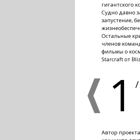
гигантского к
Судно давно з
запустение, 
жизнеобеспече
Остальные кр
членов коман
фильмы о косм
Starcraft от Bli
1
/
Автор проект