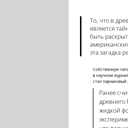
То, что в др
является тайн
быть раскрыт
американских
эта загадка 
Собственную гип
в научном журнал
стал парниковый
Ранее счи
древнего 
жидкой фо
экспериме