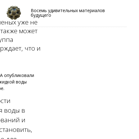
Восемь удивительных материалов
будущего
ченых уже не
 также может
уппа
рждает, что и
ША опубликовали
 жидкой воды
е.
ости
я воды в
ований и
становить,