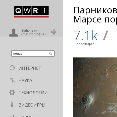
Парников
иниться
Марсе по
7.1k
/
ользователь
Войдите
или
создайте профиль
просмотров
ИНТЕРНЕТ
НАУКА
ТЕХНОЛОГИИ
ВИДЕОИГРЫ