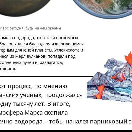
 Марс сегодня, будь на нем океаны
самого водорода, то в таких огромных
образовывался благодаря извергающимся
терным для юной планеты. Углекислота и
еся из жерл вулканов, попадали под
солнечных лучей и, разлагаясь,
водород.
от процесс, по мнению
анских ученых, продолжался
одну тысячу лет. В итоге,
мосфера Марса скопила
очно водорода, чтобы начался парниковый э