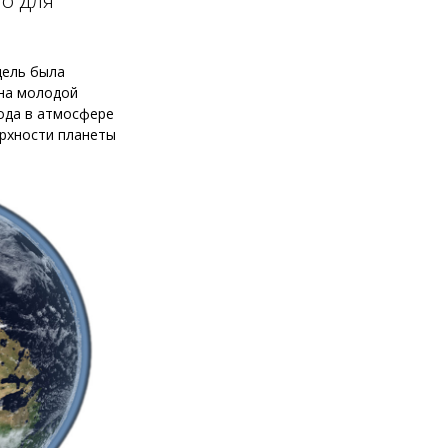
но для
дель была
 на молодой
ода в атмосфере
ерхности планеты