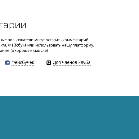
тарии
ые пользователи могут оставить комментарий
акта, Фейсбука или использовать нашу платформу.
мним (в хорошем смысле)
Фейсбучек
Для членов клуба