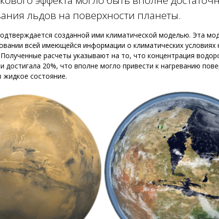
кового эффекта могло быть вполне достаточ
ания льдов на поверхности планеты.
подтверждается созданной ими климатической моделью. Эта мо
новании всей имеющейся информации о климатических условиях
 Полученные расчеты указывают на то, что концентрация водор
и достигала 20%, что вполне могло привести к нагреванию пов
в жидкое состояние.