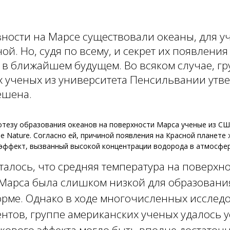
евности на Марсе существовали океаны, для у
ой. Но, судя по всему, и секрет их появления
 в ближайшем будущем. Во всяком случае, гр
 ученых из университета Пенсильвании утве
решена.
отезу образования океанов на поверхности Марса ученые из С
е Nature. Согласно ей, причиной появления на Красной планете
 эффект, вызванный высокой концентрации водорода в атмосфер
талось, что средняя температура на поверхн
Марса была слишком низкой для образовани
рме. Однако в ходе многочисленных исслед
нтов, группе американских ученых удалось у