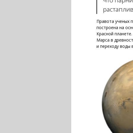
что парни
растаплив
Правота ученых 
построена на ос
Красной планете.
Марса в древност
и переходу воды 