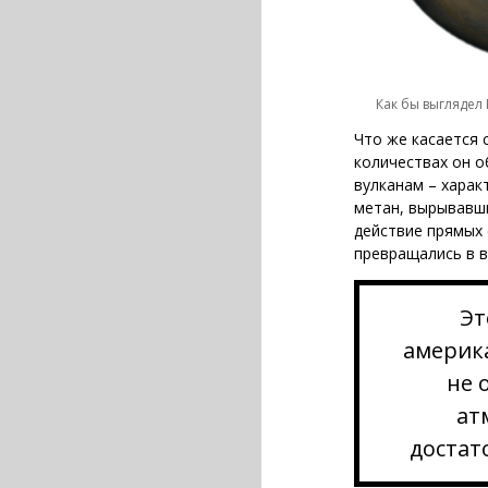
Как бы выглядел
Что же касается 
количествах он 
вулканам – харак
метан, вырывавши
действие прямых 
превращались в 
Эт
америк
не 
ат
достат