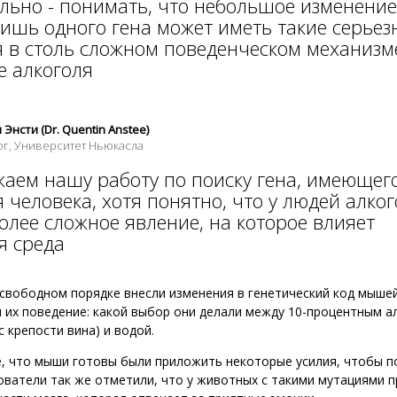
льно - понимать, что небольшое изменение
лишь одного гена может иметь такие серье
я в столь сложном поведенческом механизм
е алкоголя
Энсти (Dr. Quentin Anstee)
ог, Университет Ньюкасла
аем нашу работу по поиску гена, имеющего
 человека, хотя понятно, что у людей алко
олее сложное явление, на которое влияет
 среда
свободном порядке внесли изменения в генетический код мышей
я их поведение: какой выбор они делали между 10-процентным а
с крепости вина) и водой.
, что мыши готовы были приложить некоторые усилия, чтобы п
ователи так же отметили, что у животных с такими мутациями 