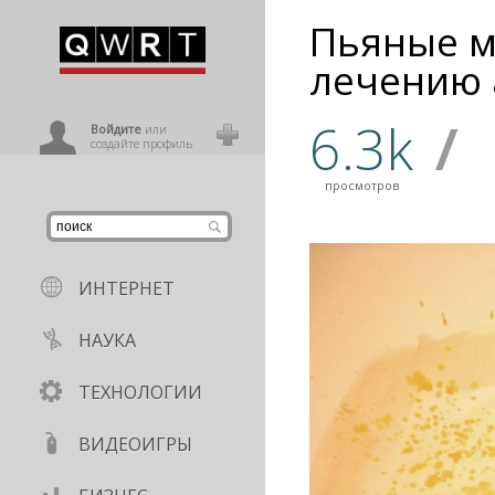
Пьяные м
иниться
лечению 
6.3k
/
ользователь
Войдите
или
создайте профиль
просмотров
ИНТЕРНЕТ
НАУКА
ТЕХНОЛОГИИ
ВИДЕОИГРЫ