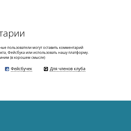
тарии
ые пользователи могут оставить комментарий
акта, Фейсбука или использовать нашу платформу.
мним (в хорошем смысле)
Фейсбучек
Для членов клуба