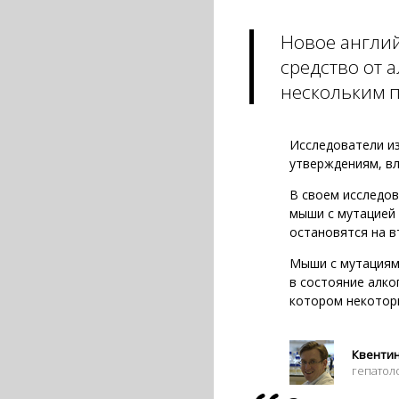
Новое англий
средство от 
нескольким 
Исследователи из
утверждениям, вл
В своем исследо
мыши с мутацией 
остановятся на в
Мыши с мутациями
в состояние алко
котором некоторы
Квентин 
гепатол