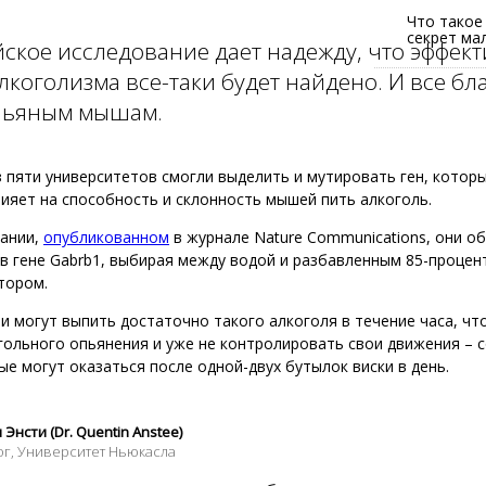
Что такое
секрет ма
ское исследование дает надежду, что эффек
алкоголизма все-таки будет найдено. И все бл
пьяным мышам.
 пяти университетов смогли выделить и мутировать ген, которы
ияет на способность и склонность мышей пить алкоголь.
вании,
опубликованном
в журнале Nature Communications, они о
в гене Gabrb1, выбирая между водой и разбавленным 85-процен
тором.
 могут выпить достаточно такого алкоголя в течение часа, чт
гольного опьянения и уже не контролировать свои движения – с
е могут оказаться после одной-двух бутылок виски в день.
Энсти (Dr. Quentin Anstee)
ог, Университет Ньюкасла