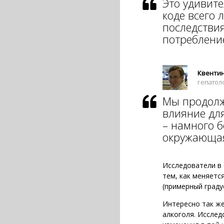
Это удивите
коде всего 
последстви
потреблени
Квентин 
гепатол
Мы продолж
влияние для
– намного б
окружающая
Исследователи в 
тем, как меняетс
(примерный граду
Интересно так же
алкоголя. Исслед