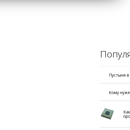
Попул
Пустыня в 
Кому нуж
Как
пр