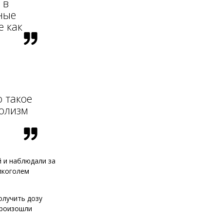
 в
зные
е как
 такое
голизм
 и наблюдали за
лкоголем
олучить дозу
произошли