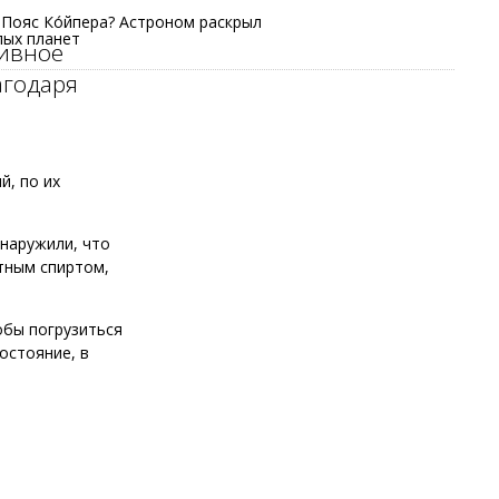
 Пояс Ко́йпера? Астроном раскрыл
лых планет
тивное
агодаря
й, по их
бнаружили, что
тным спиртом,
обы погрузиться
остояние, в