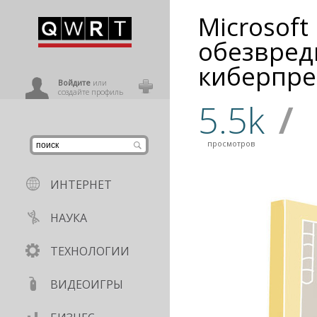
Microsoft
иниться
обезвред
киберпре
ользователь
Войдите
или
создайте профиль
5.5k
/
просмотров
ИНТЕРНЕТ
НАУКА
ТЕХНОЛОГИИ
ВИДЕОИГРЫ