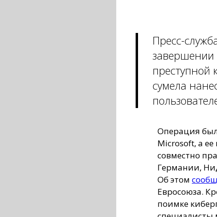
Пресс-служб
завершении 
преступной 
сумела нане
пользовател
Операция был
Microsoft, а 
совместно пр
Германии, Ни
Об этом
сооб
Евросоюза. Кр
поимке кибер
специалисты 