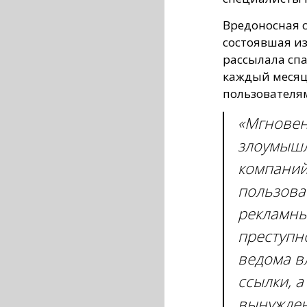
Вредоносная 
состоявшая и
рассылала спа
каждый месяц
пользователя
«Мгновен
злоумышл
компаний
пользова
рекламны
преступн
ведома в
ссылки, 
вынужден