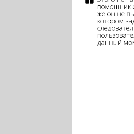
помощник о
же он не пы
котором за
следовател
пользовате
данный мо