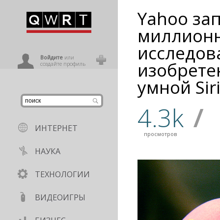
Yahoo зап
иниться
миллион
исследов
ользователь
Войдите
или
изобрете
создайте профиль
умной Sir
4.3k
/
ИНТЕРНЕТ
просмотров
НАУКА
ТЕХНОЛОГИИ
ВИДЕОИГРЫ