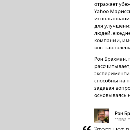
отражает убе
Yahoo Мариссы
использовани
для улучшени
людей, ежедн
компании, им
восстановлен
Рон Брахман, г
рассчитывает,
эксперименти
способны на 
задавая вопр
основываясь 
Рон Бр
глава 
Этого нет в