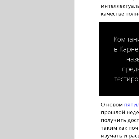
интеллектуаль
качестве пол
Компани
в Карне
наз
пред
тестир
О новом
пяти
прошлой неде
получить дост
таким как поч
изучать и ра