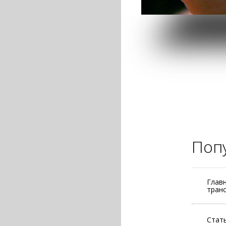
Поп
Глав
тран
Стать