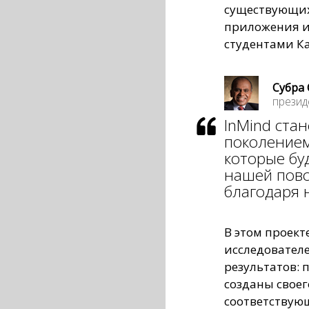
существующих
приложения и 
студентами К
Субра 
презид
InMind ста
поколение
которые бу
нашей пов
благодаря 
В этом проект
исследовател
результатов:
созданы своег
соответствую