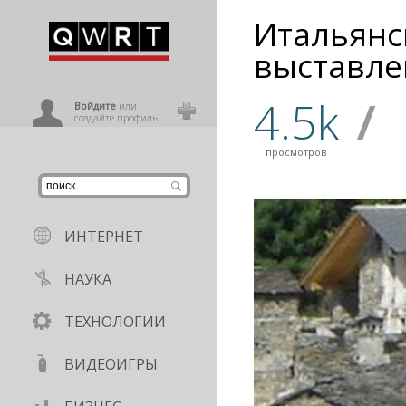
Итальянс
иниться
выставле
4.5k
/
ользователь
Войдите
или
создайте профиль
просмотров
ИНТЕРНЕТ
НАУКА
ТЕХНОЛОГИИ
ВИДЕОИГРЫ