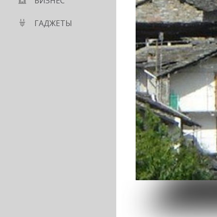
БИЗНЕС
ГАДЖЕТЫ
трафовали тех, кто
ега быков