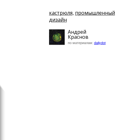
кастрюля
промышленный
,
дизайн
Андрей
Краснов
по материалам:
dailydot
Интернет
Итальянская деревня выс
eBay