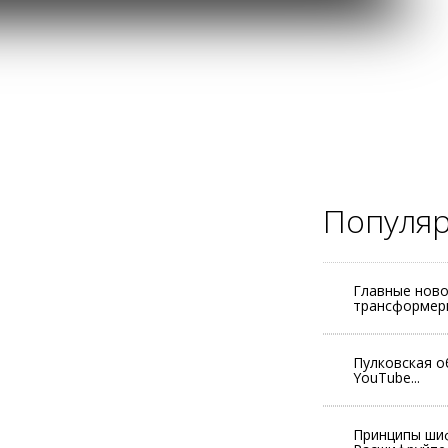
Популя
Главные ново
трансформеры
Пулковская о
YouTube...
Принципы шиф