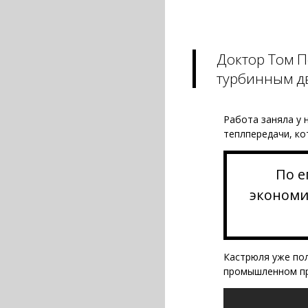
Доктор Том П
турбинным дв
Работа заняла у 
теплпередачи, ко
По е
экономи
Кастрюля уже пол
промышленном пр