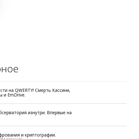
рное
сти на QWERTY! Смерть Кассини,
 и EmDrive.
бсерватория изнутри. Впервые на
рования и криптографии.