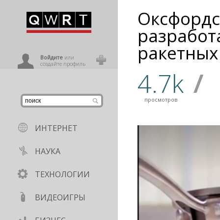
Оксфордс
иниться
разработ
ракетных
ользователь
Войдите
или
создайте профиль
4.7k
/
просмотров
ИНТЕРНЕТ
НАУКА
ТЕХНОЛОГИИ
ВИДЕОИГРЫ