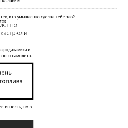
послание!
 тех, кто умышленно сделал тебе зло?
тов
ист по
 кастрюли
 аэродинамики и
вного самолета.
чень
 топлива
ктивность, но о