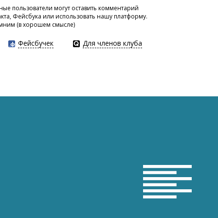
ые пользователи могут оставить комментарий
акта, Фейсбука или использовать нашу платформу.
мним (в хорошем смысле)
Фейсбучек
Для членов клуба
