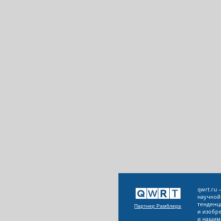
qwrt.ru
научной
тенденц
Партнер Рамблера
и изобр
и нашим 