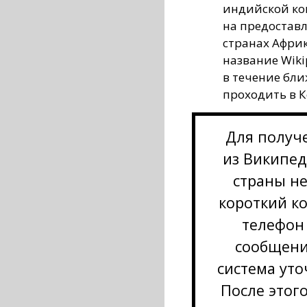
индийской ко
на предостав
странах Африк
название Wiki
в течение бл
проходить в К
Для получ
из Википед
страны не
короткий ко
телефон
сообщени
система уто
После этого