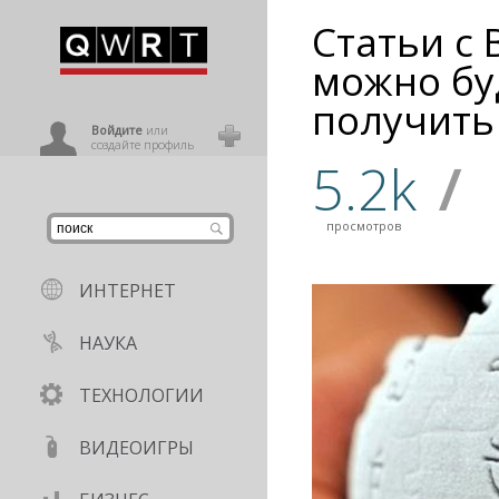
Статьи с
иниться
можно бу
получить
ользователь
Войдите
или
создайте профиль
5.2k
/
просмотров
ИНТЕРНЕТ
НАУКА
ТЕХНОЛОГИИ
ВИДЕОИГРЫ