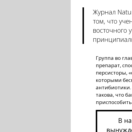
Журнал Natu
том, что уче
восточного 
принципиаль
Группа во гла
препарат, спо
персисторы, «
которыми бес
антибиотики. 
такова, что б
приспособить
В н
вынужд