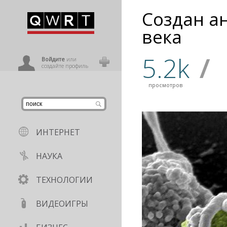
Создан а
иниться
века
5.2k
/
ользователь
Войдите
или
создайте профиль
просмотров
ИНТЕРНЕТ
НАУКА
ТЕХНОЛОГИИ
ВИДЕОИГРЫ