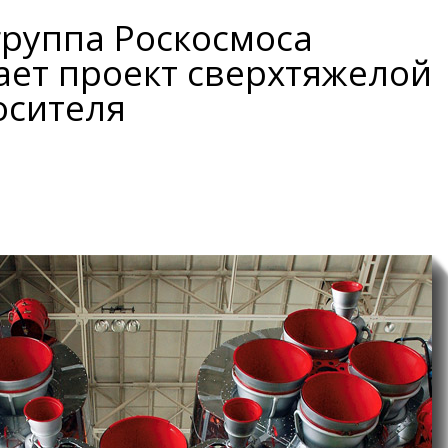
группа Роскосмоса
ает проект сверхтяжелой
осителя