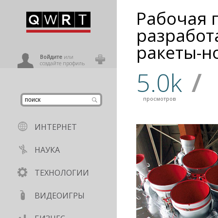
Рабочая 
иниться
разработ
ракеты-н
ользователь
Войдите
или
создайте профиль
5.0k
/
просмотров
ИНТЕРНЕТ
НАУКА
ТЕХНОЛОГИИ
ВИДЕОИГРЫ