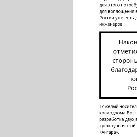
для этого потреб
для воплощения в
России уже есть 
инженеров.
Након
отмети
стороны
благода
по
Рос
Тяжелый носитель
космодрома Вост
разработка двух 
трехступенчатой.
«Ангара».