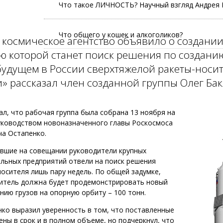
Что такое ЛИЧНОСТЬ? Научный взгляд Андрея 
Что общего у кошек и алкоголиков?
космическое агентство объявило о создани
ю которой станет поиск решения по создани
дущем в России сверхтяжелой ракеты-носит
» рассказал член созданной группы Олег Бак
ал, что рабочая группа была собрана 13 ноября на
уководством новоназначенного главы Роскосмоса
ча Остапенко.
авшие на совещании руководители крупных
льных предприятий отвели на поиск решения
осителя лишь пару недель. По общей задумке,
ситель должна будет продемонстрировать новый
нию грузов на опорную орбиту – 100 тонн.
ко выразил уверенность в том, что поставленные
ены в срок и в полном объеме, но подчеркнул, что