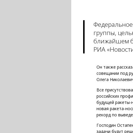
Федеральное 
группы, цель
ближайшем бу
РИА «Новости
Он также рассказ
совещании под р
Олега Николаеви
Все присутствов
российских профи
будущей ракеты-н
новая ракета-но
рекорд по выведе
Господин Остапен
задачи будут реш