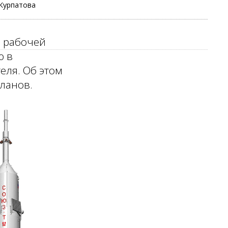
Курпатова
и рабочей
ю в
еля. Об этом
ланов.