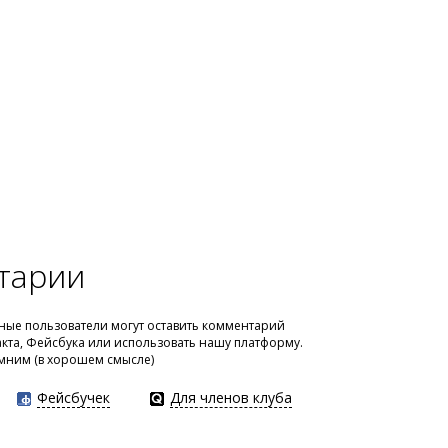
тарии
ые пользователи могут оставить комментарий
акта, Фейсбука или использовать нашу платформу.
мним (в хорошем смысле)
Фейсбучек
Для членов клуба