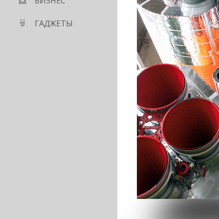
БИЗНЕС
ГАДЖЕТЫ
sung с гибким
дующем году