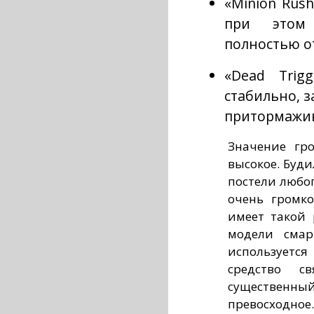
«Minion Rus
при этом 
полностью о
«Dead Trig
стабильно, 
притормажи
Значение гр
высокое. Буди
постели любо
очень громк
имеет такой 
модели смар
используетс
средство св
существенный
превосходное.