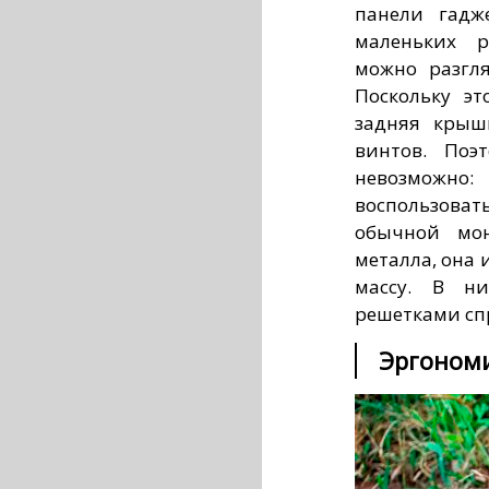
панели гадж
маленьких р
можно разгля
Поскольку эт
задняя крыш
винтов.
Поэ
невозмож
воспользов
обычной мон
металла, она
массу. В н
решетками сп
Эргоном