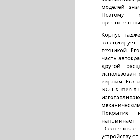
моделей зна
Поэтому м
простительны
Корпус гадж
ассоциирует
техникой. Ег
часть автокра
другой расц
использован 
кирпич. Его 
NO.1 X-men X1
изготавливаю
механическ
Покрытие 
напоминает 
обеспечивае
устройству о