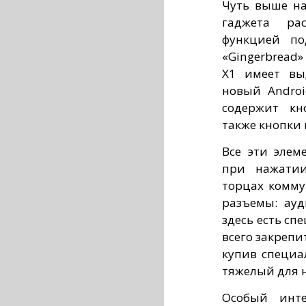
Чуть выше на
гаджета ра
функцией по
«Gingerbread»
X1 имеет вы
новый Androi
содержит кн
также кнопки
Все эти элем
при нажатии
торцах комму
разъемы: ауд
здесь есть сп
всего закрепи
купив специа
тяжелый для 
Особый инте