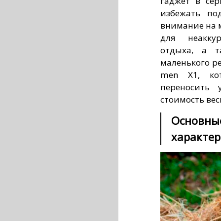
гаджет в се
избежать по
внимание на 
для неаккур
отдыха, а т
маленького ре
men X1, кот
переносить 
стоимость вес
Основны
характер