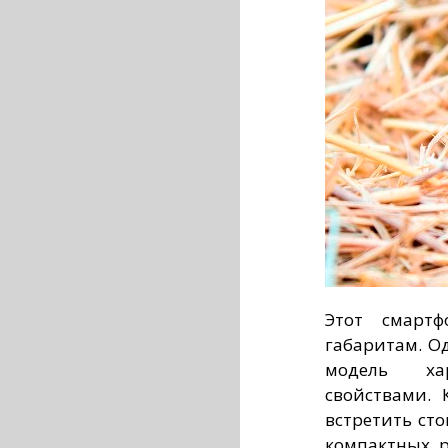
Этот смарт
габаритам. О
модель хар
свойствами. 
встретить ст
компактных р