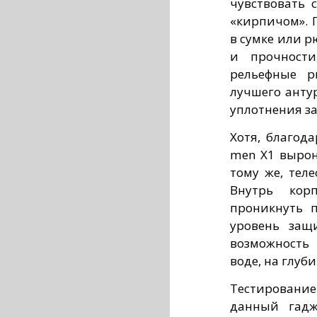
чувствовать 
«кирпичом». 
в сумке или р
и прочности
рельефные р
лучшего анту
уплотнения з
Хотя, благод
men X1 вырон
тому же, тел
Внутрь кор
проникнуть п
уровень защи
возможность
воде, на глуб
Тестирование
данный гадж