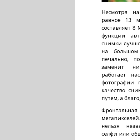
Несмотря на
равное 13 м
составляет 8
функции авт
снимки лучше
на большом 
печально, п
заменит ни
работает на
фотографии 
качество сни
путем, а благ
Фронтальна
мегапикселе
нельзя назв
селфи или общ