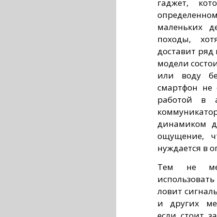
гаджет, кот
определенном
маленьких д
походы, хот
доставит ряд
модели состои
или воду бе
смартфон не 
работой в а
коммуника
динамиком дл
ощущение, ч
нуждается в о
Тем не мен
использовать
ловит сигнал
и других ме
если стоит з