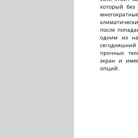
который без 
многократные
климатически
после попада
одним из на
сегодняшний 
прочных тел
экран и име
опций.