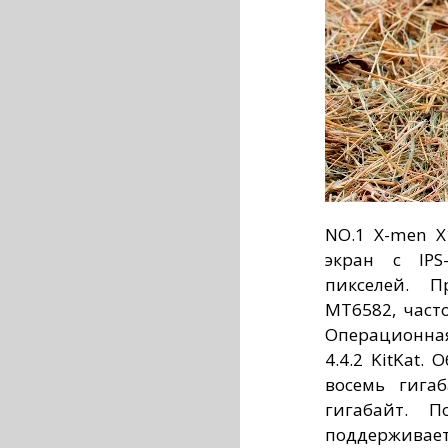
NO.1 X-men 
экран с IPS
пикселей. П
MT6582, часто
Операционная
4.4.2 KitKat.
восемь гига
гигабайт. П
поддерживае