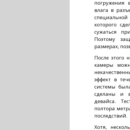
погружения 
влага в разъ
специальной 
которого сде
сужаться пр
Поэтому за
размерах, поз
После этого 
камеры можн
некачественн
эффект в теч
системы была
сделаны и в
девайса. Те
полтора метр
последствий.
Хотя, неско