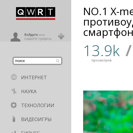
NO.1 X-me
иниться
противо
смартфо
ользователь
Войдите
или
создайте профиль
13.9k
/
просмотров
ИНТЕРНЕТ
НАУКА
ТЕХНОЛОГИИ
ВИДЕОИГРЫ