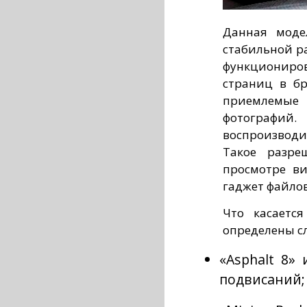
Данная моде
стабильной р
функционир
страниц в бр
приемлемые
фотографи
воспроизводи
Такое разре
просмотре ви
гаджет файлов
Что касаетс
определены с
«Asphalt 8»
подвисаний;