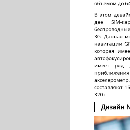
объемом до 64
В этом девай
две SIM-ка
беспроводные
3G. Данная м
навигации GP
которая име
автофокусир
имеет ряд д
приближения
акселероме
составляют 15
320 г.
Дизайн N