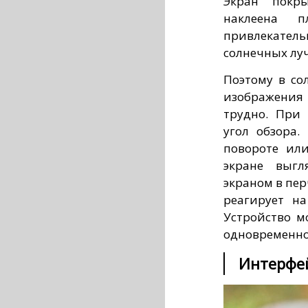
Экран покр
наклеена п
привлекат
солнечных луч
Поэтому в со
изображения
трудно. При
угол обзора.
повороте ил
экране выгл
экраном в пе
реагирует на
Устройство м
одновременно
Интерфе