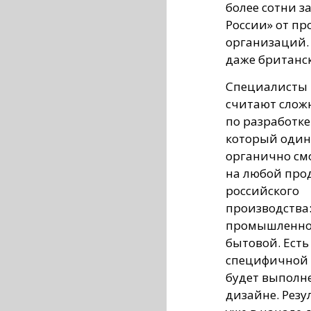
более сотни з
России» от п
организаций. 
даже британс
Специалисты 
считают слож
по разработке
который один
органично см
на любой про
российского
производства:
промышленно
бытовой. Есть
специфичной о
будет выполн
дизайне. Рез