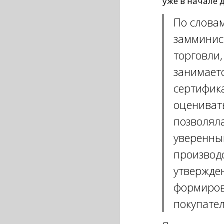
уже в начале 
По словам
замминис
торговли,
занимает
сертифик
оцениват
позволял
уверенны
производс
утвержде
формиров
покупател