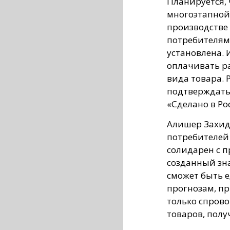
Планируется, 
многоэтапной.
производстве 
потребителям
установлена. 
оплачивать ра
вида товара. 
подтверждать
«Сделано в Ро
Алишер Захид
потребителей
солидарен с п
созданный зна
сможет быть е
прогнозам, пр
только спров
товаров, полу