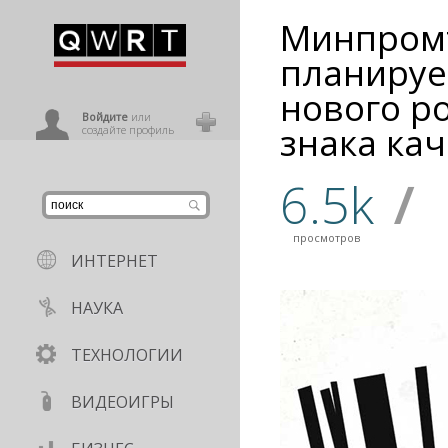
Минпром
иниться
планируе
нового р
ользователь
Войдите
или
знака кач
создайте профиль
6.5k
/
просмотров
ИНТЕРНЕТ
НАУКА
ТЕХНОЛОГИИ
ВИДЕОИГРЫ