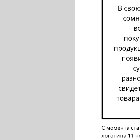
В сво
сомн
в
поку
продукц
появ
с
разн
свиде
товара
С момента ста
логотипа 11 н