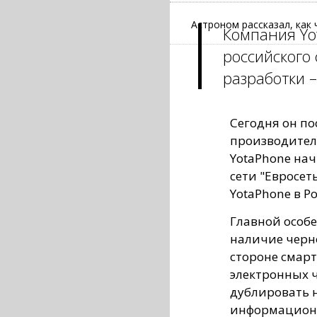
Астроном рассказал, как
Компания Yo
российского
разработки –
Сегодня он по
производителя
YotaPhone нач
сети "Евросеть
YotaPhone в Ро
Главной особе
наличие черн
стороне смар
электронных ч
дублировать 
информационн