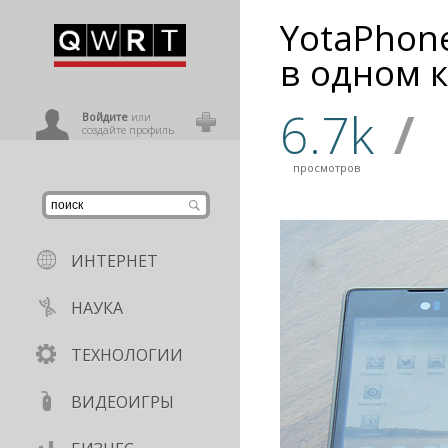
YotaPhon
иниться
в одном 
6.7k
/
ользователь
Войдите
или
создайте профиль
просмотров
ИНТЕРНЕТ
НАУКА
ТЕХНОЛОГИИ
ВИДЕОИГРЫ