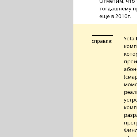
Отметим, что 
тогдашнему п
еще в 2010г.
Yota
справка:
комп
кото
прои
абон
(сма
моме
реал
устр
комп
разр
прог
Финл