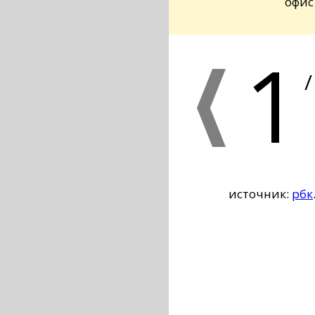
офис
1
/
источник:
рбк