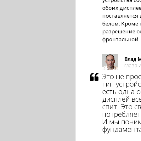
обоих дисплее
поставляется 
белом. Кроме 
разрешение ос
фронтальной –
Влад 
глава 
Это не про
тип устрой
есть одна 
дисплей вс
спит. Это с
потребляет
И мы поним
фундамент