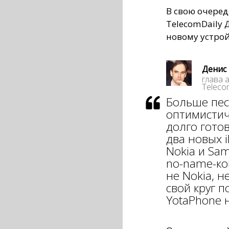
В свою очеред
TelecomDaily 
новому устрой
Денис 
глава 
Teleco
Больше пес
оптимистич
долго гото
два новых 
Nokia и Sam
no-name-ко
не Nokia, н
свой круг 
YotaPhone 