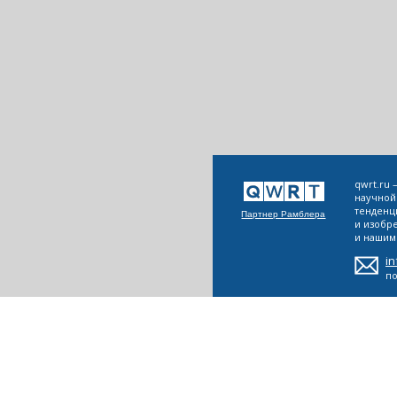
qwrt.ru
научной
тенденц
Партнер Рамблера
и изобр
и нашим 
i
п