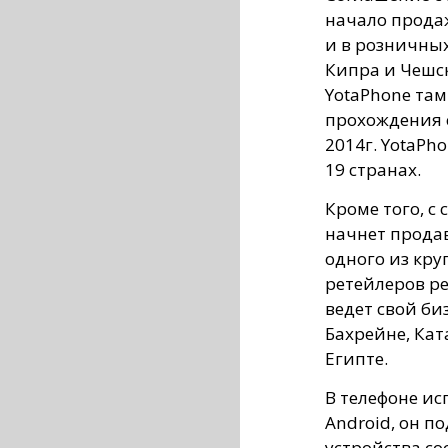
начало продаж
и в розничных
Кипра и Чешс
YotaPhone там
прохождения 
2014г. YotaPh
19 странах.
Кроме того, с
начнет продав
одного из кр
ретейлеров ре
ведет свой би
Бахрейне, Кат
Египте.
В телефоне ис
Android, он по
устройства со