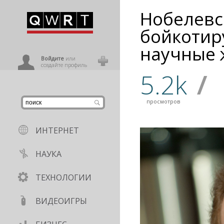
Нобелевс
иниться
бойкотир
научные
ользователь
Войдите
или
создайте профиль
5.2k
/
просмотров
ИНТЕРНЕТ
НАУКА
ТЕХНОЛОГИИ
ВИДЕОИГРЫ