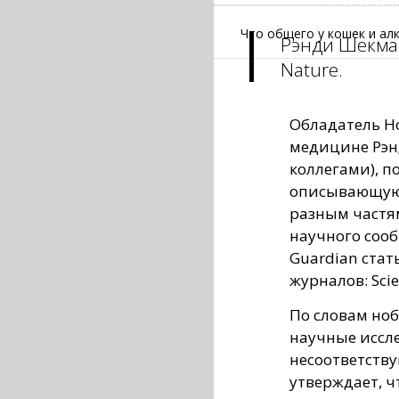
Что общего у кошек и ал
Рэнди Шекман
Nature.
Обладатель Но
медицине Рэн
коллегами), п
описывающую 
разным частям
научного соо
Guardian стат
журналов: Scien
По словам ноб
научные иссл
несоответств
утверждает, 