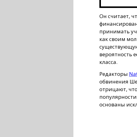
Он считает, чт
финансирован
принимать уч
как своим мо
существующую 
вероятность е
класса.
Редакторы
Na
обвинения Ше
отрицают, что
популярности,
основаны искл