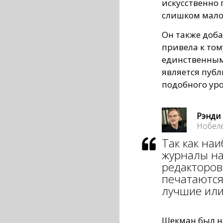
искусственно 
слишком мало
Он также доба
привела к том
единственным
является пуб
подобного уро
Рэнди
Нобеле
Так как на
журналы на
редакторов
печатаются
лучшие или
Шекман был н