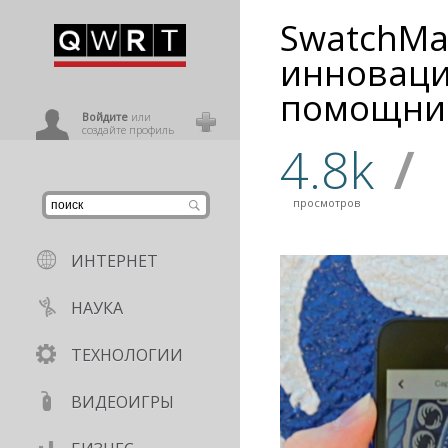
SwatchMa
иниться
инновац
помощни
ользователь
Войдите
или
создайте профиль
4.8k
/
просмотров
ИНТЕРНЕТ
НАУКА
ТЕХНОЛОГИИ
ВИДЕОИГРЫ