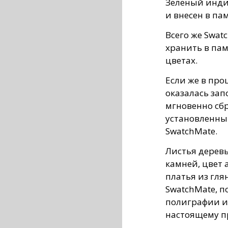
Зеленый индик
и внесен в па
Всего же Swat
хранить в па
цветах.
Если же в про
оказалась зап
мгновенно сб
установленны
SwatchMate.
Листья деревь
камней, цвет 
платья из гля
SwatchMate, п
полиграфии ил
настоящему п