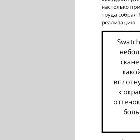
настолько при
труда собрал 
реализацию.
Swatch
небол
скане
како
вплотн
к окр
оттенок
боль