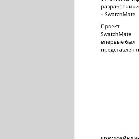
разработчики
– SwatchMate.
Проект
SwatchMate
впервые был
представлен 
краудфайндинг