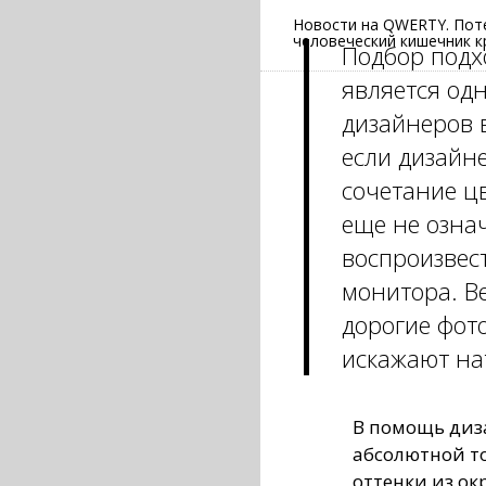
Новости на QWERTY. Пот
человеческий кишечник к
Подбор подх
является од
дизайнеров 
если дизайн
сочетание ц
еще не означ
воспроизвест
монитора. В
дорогие фот
искажают на
В помощь диза
абсолютной т
оттенки из о