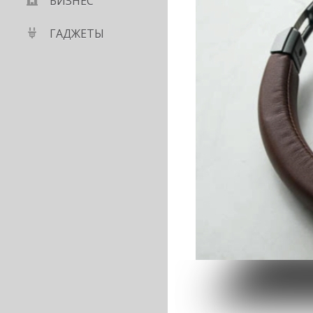
БИЗНЕС
ГАДЖЕТЫ
ердито – обзор Meizu