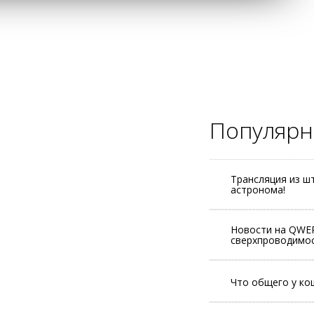
Популярн
Трансляция из ш
астронома!
Новости на QWER
сверхпроводимос
Что общего у ко