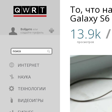
То, что н
иниться
Galaxy S6
13.9k
/
ользователь
Войдите
или
создайте профиль
просмотров
ИНТЕРНЕТ
НАУКА
ТЕХНОЛОГИИ
ВИДЕОИГРЫ