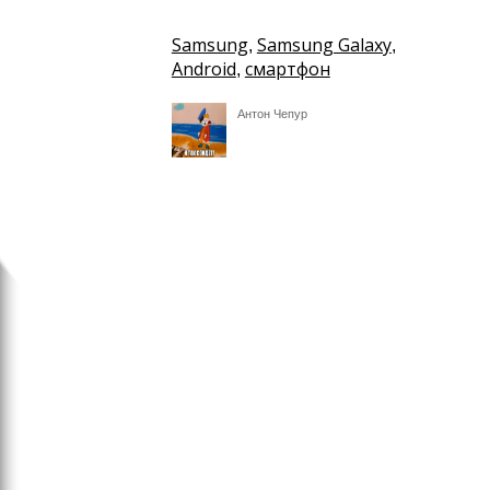
Samsung
Samsung Galaxy
,
,
Android
смартфон
,
Антон Чепур
Гаджеты
Samsung Galaxy Tab E: н
переплачивать за марку
Гаджеты