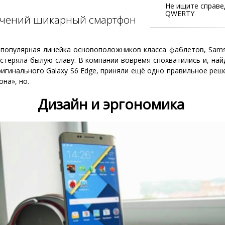
Не ищите справе
QWERTY
ичений шикарный смартфон
 популярная линейка основоположников класса фаблетов, Sams
стеряла былую славу. В компании вовремя спохватились и, най
игинального Galaxy S6 Edge, приняли ещё одно правильное реш
она», но.
Дизайн и эргономика