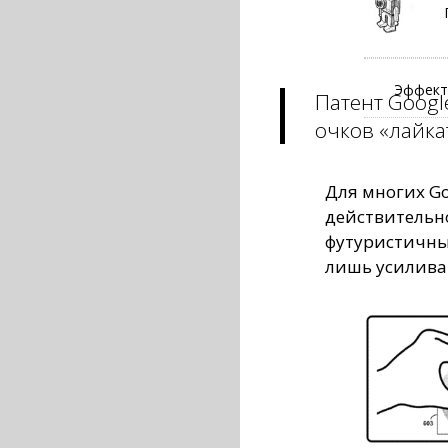
Эффект
Патент Googl
очков «лайка
Для многих Go
действительн
футуристичны
лишь усилива