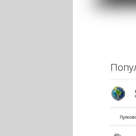
Попу
Пулковс