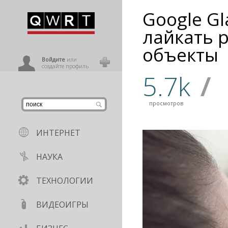
Google Gl
иниться
лайкать 
объекты
ользователь
Войдите
или
создайте профиль
5.7k
/
просмотров
ИНТЕРНЕТ
НАУКА
ТЕХНОЛОГИИ
ВИДЕОИГРЫ