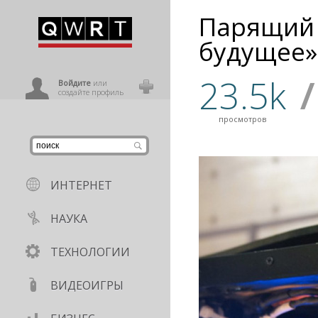
Парящий 
иниться
будущее».
23.5k
/
ользователь
Войдите
или
создайте профиль
просмотров
ИНТЕРНЕТ
НАУКА
ТЕХНОЛОГИИ
ВИДЕОИГРЫ