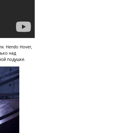
и. Hendo Hover,
лько над
ной подушке.