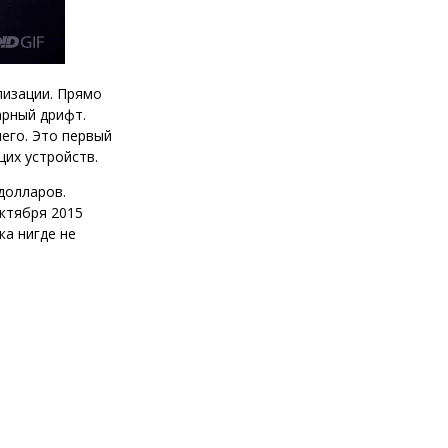
лизации. Прямо
арный дрифт.
чего. Это первый
щих устройств.
долларов.
октября 2015
ка нигде не