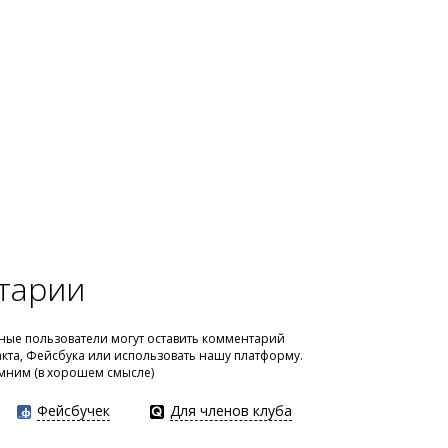
тарии
ые пользователи могут оставить комментарий
акта, Фейсбука или использовать нашу платформу.
мним (в хорошем смысле)
Фейсбучек
Для членов клуба