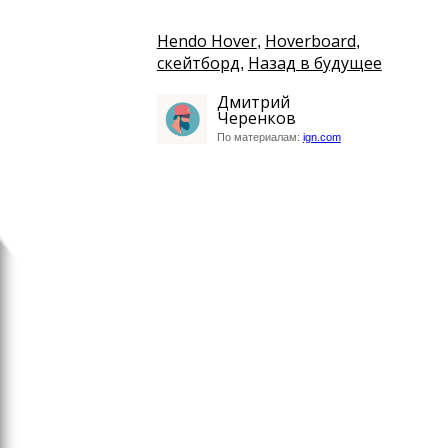
Hendo Hover
Hoverboard
,
,
скейтборд
Назад в будущее
,
Дмитрий
Черенков
По материалам:
ign.com
Технологии
Беспилотная Audi RS 7 по
гоночную трассу