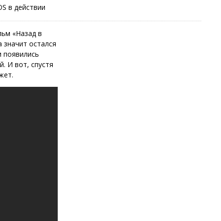
S в действии
льм «Назад в
а значит остался
и появились
. И вот, спустя
жет.