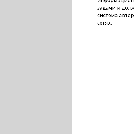
информационн
задачи и дол
система авто
сетях.