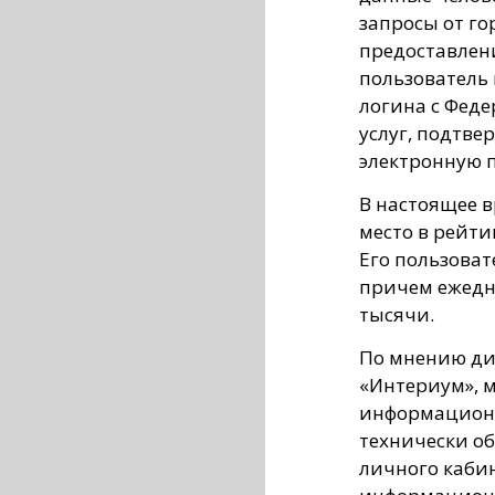
запросы от го
предоставлени
пользователь
логина с Фед
услуг, подтве
электронную 
В настоящее в
место в рейти
Его пользоват
причем ежедн
тысячи.
По мнению ди
«Интериум», 
информационн
технически об
личного кабин