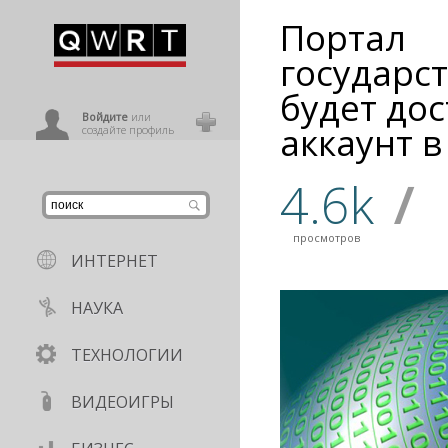
Портал
иниться
государс
будет до
ользователь
Войдите
или
аккаунт в
создайте профиль
4.6k
/
просмотров
ИНТЕРНЕТ
НАУКА
ТЕХНОЛОГИИ
ВИДЕОИГРЫ