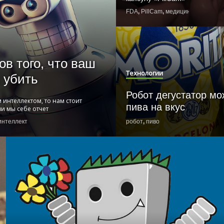
FDA
,
PillCam
,
медицина
ов того, что ваш
Технологии
с убить
Робот дегустатор мо
 интеллектом, то нам стоит
пива на вкус
ли мы себе отчет
интеллект
робот
,
пиво