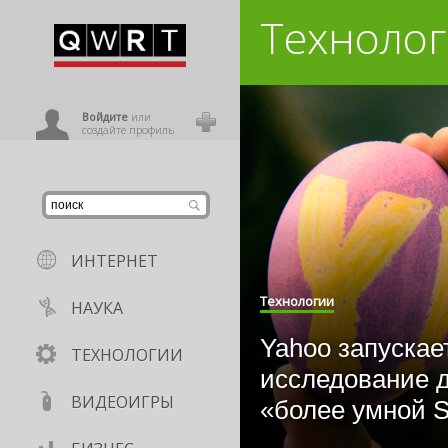
Техноло
иниться
ользователь
Войдите
или
создайте профиль
ИНТЕРНЕТ
Технологии
НАУКА
Yahoo запускае
ТЕХНОЛОГИИ
исследование 
ВИДЕОИГРЫ
«более умной Si