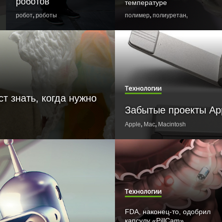
роботов
температуре
ед
робот
,
роботы
полимер
,
полиуретан
,
метаматер
Технологии
т знать, когда нужно
Забытые проекты Ap
Apple
,
Mac
,
Macintosh
Технологии
FDA, наконец-то, одобрил
капсулу «PillCam»