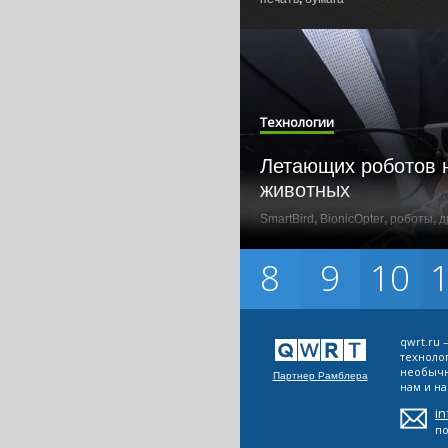
Технологии
Летающих роботов 
животных
SmartBird
,
BionicOpter
,
роботы
,
д
8
9
10
сети
Технологии
qwrt.ru
технолог
необычн
Партнер Рамблера
3D-принтер, способ
нам и на
и печатать из разн
i
п
3D
,
3D-принтер