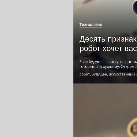
Технологии
Десять признак
робот хочет ва
Если будущее за искусственным
готовиться к худшему. Отдаем 
робот
,
будущее
,
искусственный 