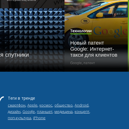
Технологии
Новый патент
Google: Интернет-
я спутники
такси для клиентов
Google
,
патент
Технологии
Теги в тренде
,
,
,
,
,
смартфон
Apple
космос
общество
Android
Электронные усы подарят
,
,
,
,
,
дизайн
Google
планшет
медицина
концепт
роботам кошачьи
,
поп-культура
iPhone
суперчувства
DARPA