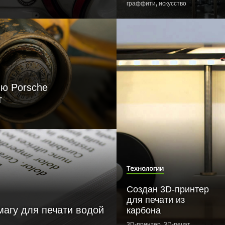
граффити
,
искусство
ю Porsche
т
Технологии
Создан 3D-принтер
для печати из
магу для печати водой
карбона
3D-принтер
,
3D-печать
,
3D принт