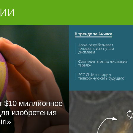
гии
В тренде за 24 часа
Apple разрабатывает
телефон с изогнутым
дисплеем
Флотилия земных летающих
тарелок
FCC США тестирует
телефонную сеть будущего
10 головоломок, решив
которые, вы разбогатеете
Десять самых быстрых
т $10 миллионное
самолетов в мире
для изобретения
Создана Всемирная паутина
для роботов
ri»
В будущем человек
колонизирует планеты и