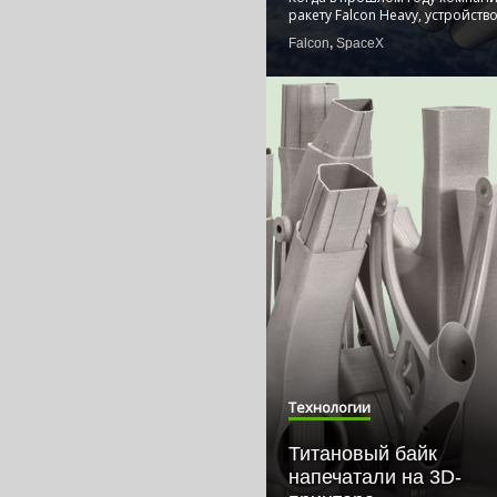
ракету Falcon Heavy, устройств
Falcon
,
SpaceX
Технологии
Титановый байк
напечатали на 3D-