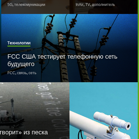
5G
,
телекомуникации
InAir
,
TV
,
дополнительная реальнос
Технологии
FCC США тестирует телефонную сеть
будущего
FCC
,
связь
,
сеть
ворит» из песка