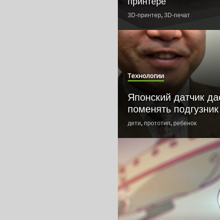
принтере
3D-принтер
,
3D-печать
,
велосип
Технологии
Японский датчик дас
поменять подгузник
дети
,
прототип
,
ребенок