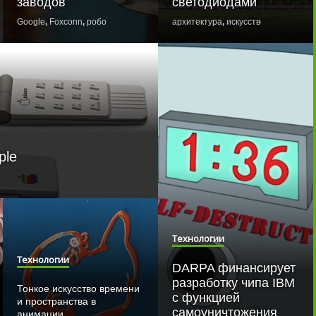
заводов
светодиодами
Кухонные фантазии: взгляд
в будущее
иал
,
Google
регенерация
,
Foxconn
,
робот
архитектура
,
искусство
,
концепт
FCC США тестирует
телефонную сеть будущего
Восемь удивительных
материалов будущего
Президенту понравилась
идея нового мобильного
приложения
22 гифки, доказывающие,
что будущее уже наступило
ple
Технологии
Технологии
DARPA финансирует
разработку чипа IBM
Тонкое искусство времени
с функцией
и пространства в
самоуничтожения
анимации