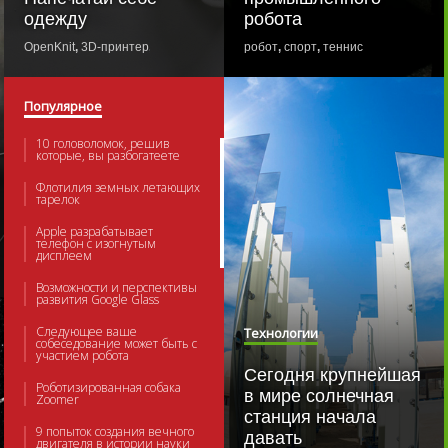
одежду
робота
OpenKnit
,
3D-принтер
,
3D-печать
,
3D принтер
робот
,
спорт
,
теннис
Популярное
10 головоломок, решив
которые, вы разбогатеете
Флотилия земных летающих
тарелок
Apple разрабатывает
телефон с изогнутым
дисплеем
ца
Возможности и перспективы
развития Google Glass
Следующее ваше
Технологии
собеседование может быть с
участием робота
Сегодня крупнейшая
Роботизированная собака
в мире солнечная
Zoomer
станция начала
9 попыток создания вечного
давать
двигателя в истории науки