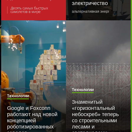
электричество
Десять самых быстрых
самолетов в мире
альтернативная энергия
,
солнечна
Коммерческий квантовый
компьютер действительно
работает
Быстрое заживление костей
Откуда у футбольного судьи
баллончик?
Перевоплощение в
легендарного Нила
Армстронга: примеряем
исторические скафандры
NASA
Города будущего: 10
уникальных проектов
Технологии
Технологии
Революционная система
Panasonic не даёт водителю
Знаменитый
уснуть за рулем
Google и Foxconn
«горизонтальный
В будущем человек
работают над новой
небоскреб» теперь
колонизирует планеты и
концепцией
население Солнечной
со строительными
системы достигнет 1 трлн
роботизированных
лесами и
жителей