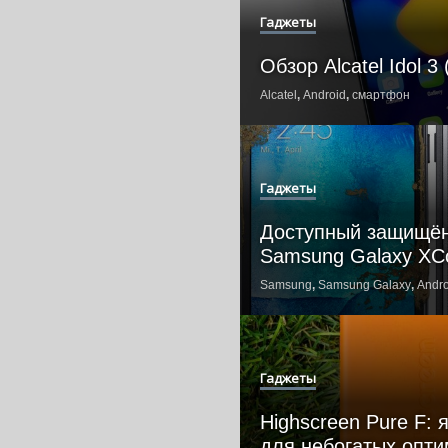
Гаджеты
Обзор Alcatel Idol 3 
Alcatel
,
Android
,
смартфон
Гаджеты
Доступный защищё
Samsung Galaxy XC
Samsung
,
Samsung Galaxy
,
Andro
Гаджеты
Highscreen Pure F:
для небогатых опти