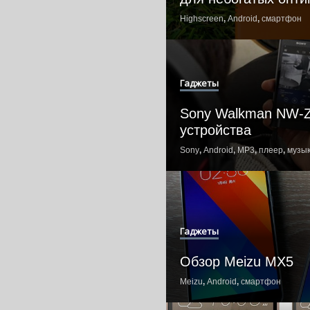
Highscreen
,
Android
,
смартфон
Гаджеты
Sony Walkman NW-Z
устройства
Sony
,
Android
,
MP3
,
плеер
,
музы
Гаджеты
Обзор Meizu MX5
Meizu
,
Android
,
смартфон