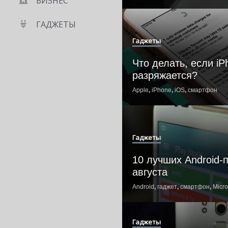
БИЗНЕС
ГАДЖЕТЫ
Гаджеты
Что делать, если i
разряжается?
Apple
,
iPhone
,
iOS
,
смартфон
Гаджеты
10 лучших Android-
августа
Android
,
гаджет
,
смартфон
,
Micro
Гаджеты