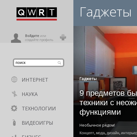
Гаджеты
иниться
ользователь
Войдите
или
создайте профиль
Гаджеты
ИНТЕРНЕТ
9 предметов б
НАУКА
техники с нео
ТЕХНОЛОГИИ
функциями
ВИДЕОИГРЫ
Необычное рядом!
Концепт
,
мода
,
дизайн
,
интерье